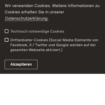
Youtube
Wir verwenden Cookies. Weitere Informationen zu
Cookies erhalten Sie in unserer
Zum 
Datenschutzerklärung
.
Kontakt
Datenschutz
Benutzungshinweise
Erklärung zur
Technisch notwendige Cookies
Barrierefreiheit
Drittanbieter-Cookies (Social-Media-Elemente von
Impressum
Cookies
Facebook, X / Twitter und Google werden auf der
gesamten Webseite aktiviert.)
Akzeptieren
Link zum Landesportal