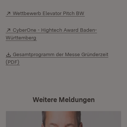
Extern:
(Öffnet in neuem 
Wettbewerb Elevator Pitch BW
Extern:
CyberOne - Hightech Award Baden-
(Öffnet in neuem Fenster)
Württemberg
Download:
Gesamtprogramm der Messe Gründerzeit
(PDF)
Weitere Meldungen