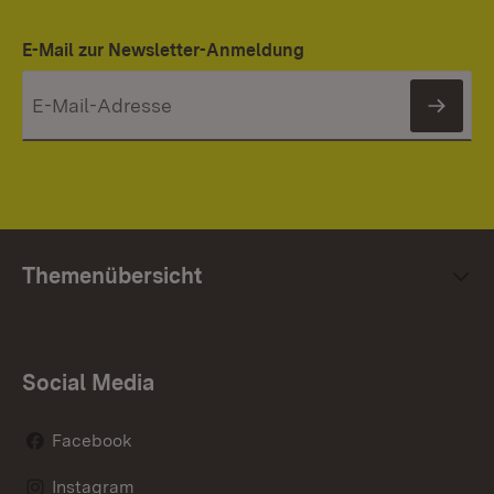
E-Mail zur Newsletter-Anmeldung
News
Themenübersicht
Social Media
Facebook
Instagram