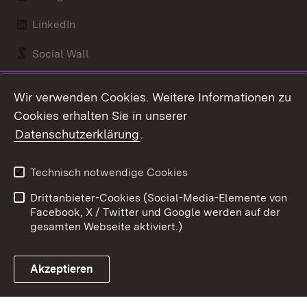
LinkedIn
Social Wall
Youtube
Wir verwenden Cookies. Weitere Informationen zu
Cookies erhalten Sie in unserer
Zum 
Datenschutzerklärung
.
Kontakt
Datenschutz
Benutzungshinweise
Erklärung zur
Technisch notwendige Cookies
Barrierefreiheit
Drittanbieter-Cookies (Social-Media-Elemente von
Impressum
Cookies
Facebook, X / Twitter und Google werden auf der
gesamten Webseite aktiviert.)
Akzeptieren
Link zum Landesportal