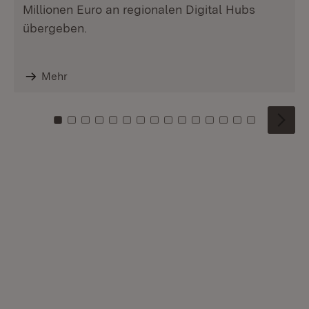
Millionen Euro an regionalen Digital Hubs
übergeben.
Mehr
Zu Kachel: 0
Zu Kachel: 1
Zu Kachel: 2
Zu Kachel: 3
Zu Kachel: 4
Zu Kachel: 5
Zu Kachel: 6
Zu Kachel: 7
Zu Kachel: 8
Zu Kachel: 9
Zu Kachel: 10
Zu Kachel: 11
Zu Kachel: 12
Zu Kachel: 1
Zu Kachel