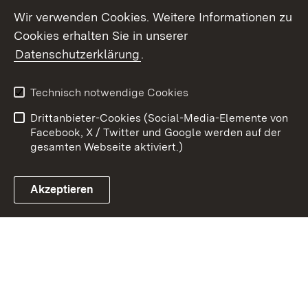
Youtube
Wir verwenden Cookies. Weitere Informationen zu
Cookies erhalten Sie in unserer
Zum 
Datenschutzerklärung
.
Kontakt
Datenschutz
Benutzungshinweise
Erklärung zur
Technisch notwendige Cookies
Barrierefreiheit
Drittanbieter-Cookies (Social-Media-Elemente von
Impressum
Cookies
Facebook, X / Twitter und Google werden auf der
gesamten Webseite aktiviert.)
Akzeptieren
Link zum Landesportal