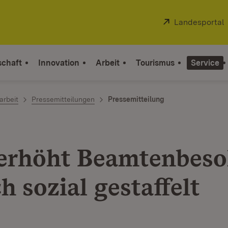
Extern:
Landesportal
schaft
Innovation
Arbeit
Tourismus
Service
arbeit
Pressemitteilungen
Pressemitteilung
erhöht Beamtenbeso
ch sozial gestaffelt