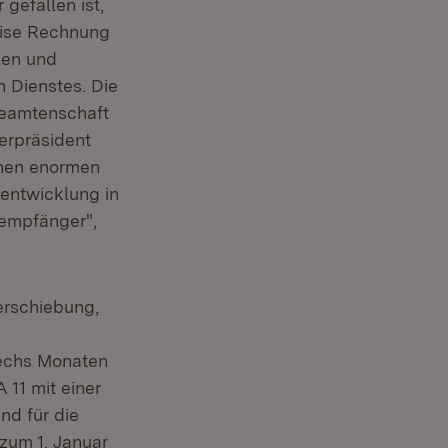
gefallen ist,
eise Rechnung
gen und
n Dienstes. Die
 Beamtenschaft
erpräsident
inen enormen
nentwicklung in
sempfänger",
erschiebung,
sechs Monaten
 11 mit einer
nd für die
zum 1. Januar