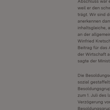
Abschluss war e
weil er den sc
trägt. Wir sind
anerkennen dami
inhaltsgleiche, 
an der allgemei
Winfried Kretsc
Beitrag für das
der Wirtschaft 
sagte der Minist
Die Besoldungse
sozial gestaffel
Besoldungsgrupp
zum 1. Juli des 
Verzögerung von
Besoldungsgrupp