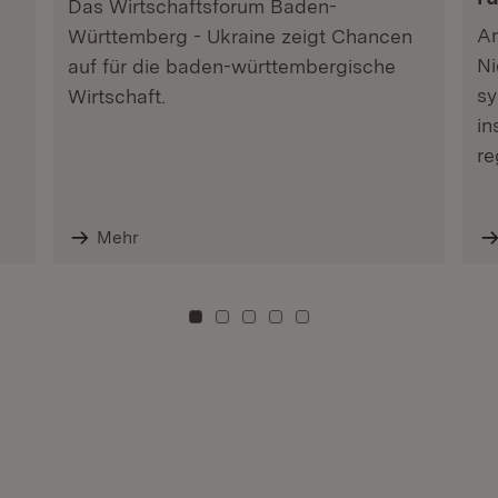
Das Wirtschaftsforum Baden-
Am
Württemberg - Ukraine zeigt Chancen
Ni
auf für die baden-württembergische
sy
Wirtschaft.
in
re
Mehr
Zu Kachel: 0
Zu Kachel: 3
Zu Kachel: 6
Zu Kachel: 9
Zu Kachel: 12