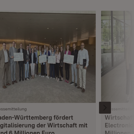
essemitteilung
Pressemitteilu
aden-Württemberg fördert
Wirtschaft
gitalisierung der Wirtschaft mit
Electronic
und 6 Millionen Euro
Millionen 