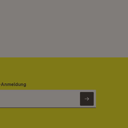
er-Anmeldung
Newsletter 