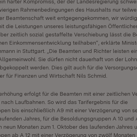
in harter Kompromiss, der der Landesregierung schwer 
hwierigen Rahmenbedingungen des Haushalts nur teilw
 der Beamtenschaft weit entgegengekommen, wir würdi
t die Leistungen unseres leistungsfähigen Öffentliche
aber zeitlich sozial gestaffelte Verschiebung lässt die
nen Einkommensentwicklung teilhaben“, erklärte Minist
hmann in Stuttgart. „Die Beamten und Richter leisten e
 Allgemeinwohl. Sie dürfen nicht dauerhaft von der Loh
abgekoppelt werden. Dies gilt auch für die Versorgung
er für Finanzen und Wirtschaft Nils Schmid.
rhöhung erfolgt für die Beamten mit einer zeitlichen V
t nach Laufbahnen. So wird das Tarifergebnis für die
en bis einschließlich A9 mit einer Verzögerung von 
laufenden Jahres, für die Besoldungsgruppen A 10 und A
 neun Monaten zum 1. Oktober des laufenden Jahres u
en ab A 12 mit einer Verzögerung von zwölf Monaten 