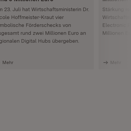
 23. Juli hat Wirtschaftsministerin Dr.
Stärkung res
cole Hoffmeister-Kraut vier
Wirtschafts
mbolische Förderschecks von
Electronic 
sgesamt rund zwei Millionen Euro an
Millionen E
gionalen Digital Hubs übergeben.
Mehr
Mehr