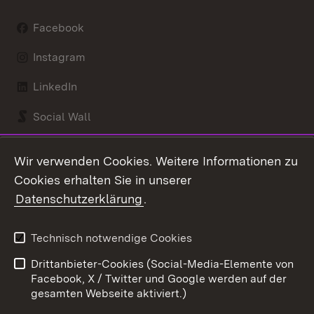
Facebook
Instagram
LinkedIn
Social Wall
Youtube
Wir verwenden Cookies. Weitere Informationen zu
Cookies erhalten Sie in unserer
Zum 
Datenschutzerklärung
.
Kontakt
Datenschutz
Benutzungshinweise
Erklärung zur
Technisch notwendige Cookies
Barrierefreiheit
Drittanbieter-Cookies (Social-Media-Elemente von
Impressum
Cookies
Facebook, X / Twitter und Google werden auf der
gesamten Webseite aktiviert.)