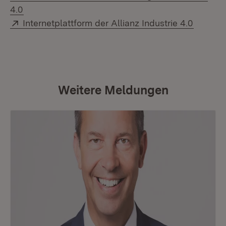
(Öffnet in neuem Fenster)
4.0
Extern:
(Öffnet
Internetplattform der Allianz Industrie 4.0
Weitere Meldungen