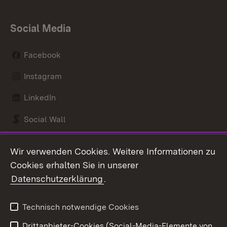
Social Media
Facebook
Instagram
LinkedIn
Social Wall
Youtube
Wir verwenden Cookies. Weitere Informationen zu
Cookies erhalten Sie in unserer
Zum 
Datenschutzerklärung
.
Kontakt
Datenschutz
Benutzungshinweise
Erklärung zur
Technisch notwendige Cookies
Barrierefreiheit
Drittanbieter-Cookies (Social-Media-Elemente von