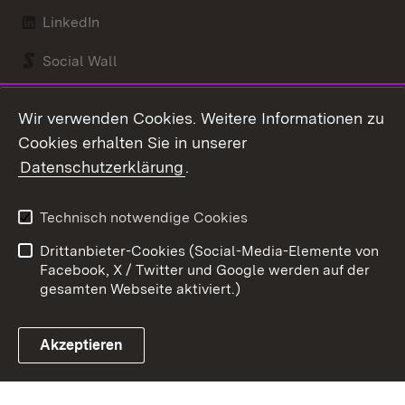
LinkedIn
Social Wall
Youtube
Wir verwenden Cookies. Weitere Informationen zu
Cookies erhalten Sie in unserer
Zum 
Datenschutzerklärung
.
Kontakt
Datenschutz
Benutzungshinweise
Erklärung zur
Technisch notwendige Cookies
Barrierefreiheit
Drittanbieter-Cookies (Social-Media-Elemente von
Impressum
Cookies
Facebook, X / Twitter und Google werden auf der
gesamten Webseite aktiviert.)
Akzeptieren
Link zum Landesportal