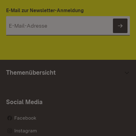
E-Mail zur Newsletter-Anmeldung
News
Themenübersicht
Social Media
Facebook
Instagram