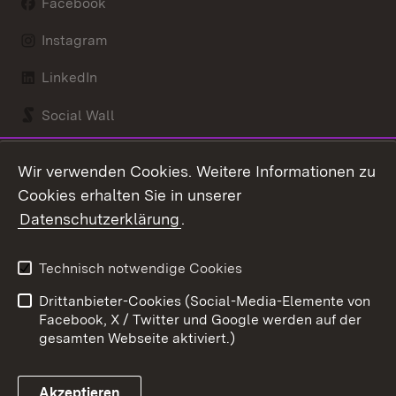
Facebook
Instagram
LinkedIn
Social Wall
Youtube
Wir verwenden Cookies. Weitere Informationen zu
Cookies erhalten Sie in unserer
Zum 
Datenschutzerklärung
.
Kontakt
Datenschutz
Benutzungshinweise
Erklärung zur
Technisch notwendige Cookies
Barrierefreiheit
Drittanbieter-Cookies (Social-Media-Elemente von
Impressum
Cookies
Facebook, X / Twitter und Google werden auf der
gesamten Webseite aktiviert.)
Akzeptieren