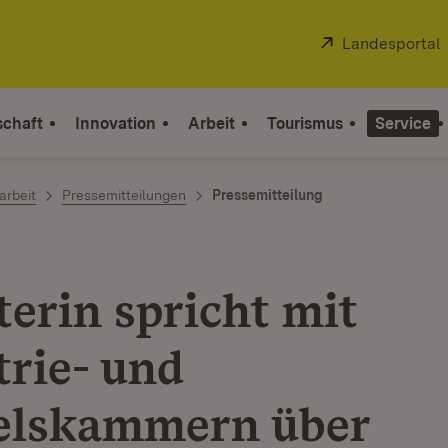
Extern:
Landesportal
schaft
Innovation
Arbeit
Tourismus
Service
arbeit
Pressemitteilungen
Pressemitteilung
terin spricht mit
trie- und
elskammern über