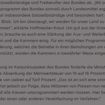
loselbständige und Freiberufler des Bundes ab. „Wir pr
fsprogramm des Bundes sinnvoll durch Landesmittel er
r insbesondere Soloselbständige und besonders hart 
 Blick. Ich bin überzeugt, wir werden für unser Land zu
men“, erklärte Hoffmeister-Kraut. Um gut aus der Kris
, brauche es auch eine Stärkung der Aus- und Weiter
erin und die Kammern einig. Für ein mögliches Programm
erung, welches die Betriebe in ihren Bemühungen um 
rstützt, würden die Kammern in bewährter Weise eing
rung im Konjunkturpaket des Bundes forderte die Minist
ete Absenkung der Mehrwertsteuer von 19 auf 16 Prozent
von sieben auf fünf Prozent: „Das ist an sich eine sinn
at jedoch zur Folge, dass Millionen von Preisen nun neu
d alle Kassen umprogrammiert werden müssen. Hier be
 der einen oder anderen Vereinfachung im Verfahren.“