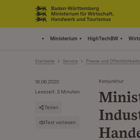
Zum Inhalt springen
Link zur Startseite
Ministerium
HighTechBW
Wirt
Startseite
Service
Presse und Öffentlichkeits
Konjunktur
18.06.2020
Minis
Lesezeit: 3 Minuten
Teilen
Indus
Text vorlesen
Hand