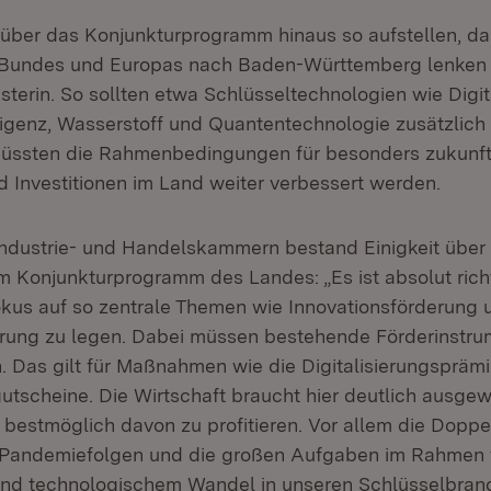
s über das Konjunkturprogramm hinaus so aufstellen, da
s Bundes und Europas nach Baden-Württemberg lenken
isterin. So sollten etwa Schlüsseltechnologien wie Digit
ligenz, Wasserstoff und Quantentechnologie zusätzlich 
üssten die Rahmenbedingungen für besonders zukunft
d Investitionen im Land weiter verbessert werden.
Industrie- und Handelskammern bestand Einigkeit über 
 Konjunkturprogramm des Landes: „Es ist absolut rich
kus auf so zentrale Themen wie Innovationsförderung 
rung zu legen. Dabei müssen bestehende Förderinstru
. Das gilt für Maßnahmen wie die Digitalisierungspräm
utscheine. Die Wirtschaft braucht hier deutlich ausgew
 bestmöglich davon zu profitieren. Vor allem die Dopp
n Pandemiefolgen und die großen Aufgaben im Rahmen
 und technologischem Wandel in unseren Schlüsselbra