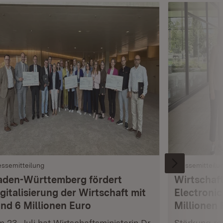
essemitteilung
Pressemitteilu
aden-Württemberg fördert
Wirtschaft
gitalisierung der Wirtschaft mit
Electronic
und 6 Millionen Euro
Millionen 
 23. Juli hat Wirtschaftsministerin Dr.
Stärkung res