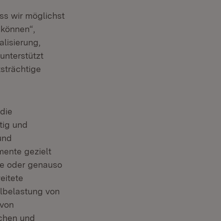
ss wir möglichst
 können“,
alisierung,
unterstützt
strächtige
die
tig und
und
mente gezielt
ie oder genauso
eitete
elbelastung von
 von
nchen und