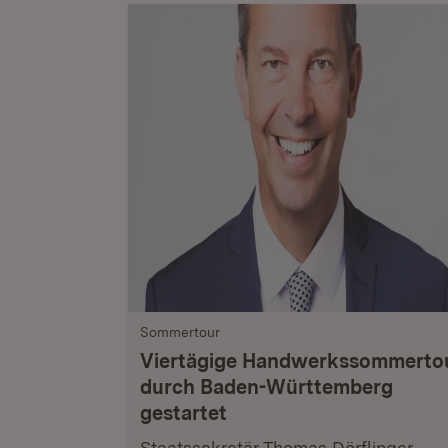
Sommertour
Viertägige Handwerkssommerto
durch Baden-Württemberg
gestartet
Staatssekretär Thomas Dörflinger