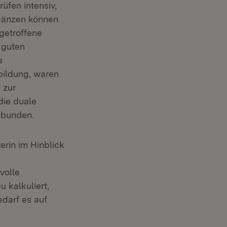
üfen intensiv,
gänzen können.
getroffene
 guten
e
bildung, waren
 zur
die duale
ebunden.
erin im Hinblick
volle
 kalkuliert,
darf es auf