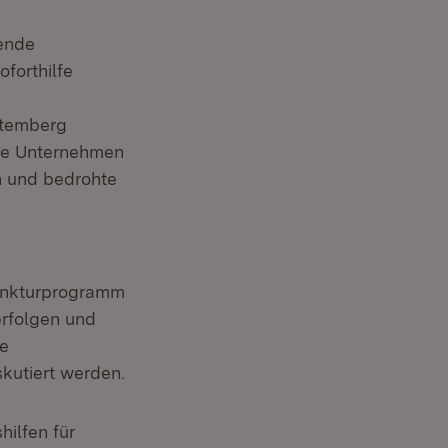
gende
forthilfe
ttemberg
ine Unternehmen
en und bedrohte
junkturprogramm
erfolgen und
te
skutiert werden.
ilfen für