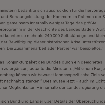
ministerin bedankte sich ausdrücklich für die hervorra
 und Beratungsleistung der Kammern im Rahmen der So
ben gemeinsam innerhalb weniger Tage das größte
derprogramm in der Geschichte des Landes Baden-Wür
nd konnten so mehr als 240.000 Selbständige und kle
i der Bewältigung dieser historischen Krise unterstütz
rn. Die Zusammenarbeit aller Partner war beispiellos.“
 das Konjunkturpaket des Bundes durch ein geeignetes
zu ergänzen, betonte die Ministerin: „Mit einem Kon
emberg können wir bewusst landesspezifische Ziele v
t nachhaltig stärken.“ Dies müsse jetzt – auch im Lich
scher Möglichkeiten – innerhalb der Landesregierung di
 sich Bund und Länder über Details der Überbrückungsh