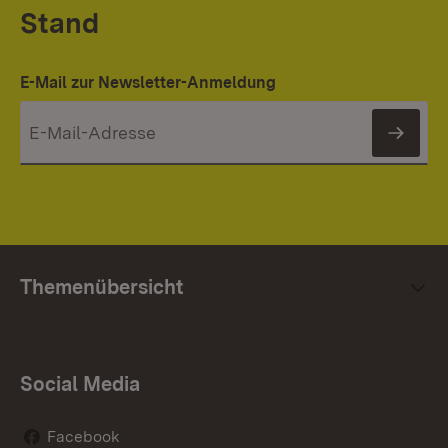
Stand
E-Mail zur Newsletter-Anmeldung
News
Themenübersicht
Social Media
Facebook