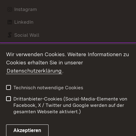
Instagram
LinkedIn
Social Wall
Youtube
Wir verwenden Cookies. Weitere Informationen zu
Cookies erhalten Sie in unserer
Zum 
Datenschutzerklärung
.
Kontakt
Datenschutz
Benutzungshinweise
Erklärung zur
Technisch notwendige Cookies
Barrierefreiheit
Drittanbieter-Cookies (Social-Media-Elemente von
Impressum
Cookies
Facebook, X / Twitter und Google werden auf der
gesamten Webseite aktiviert.)
Akzeptieren
Link zum Landesportal