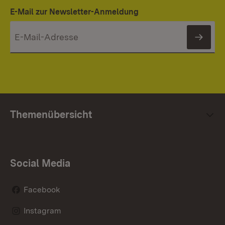
E-Mail zur Newsletter-Anmeldung
News
Themenübersicht
Social Media
Facebook
Instagram