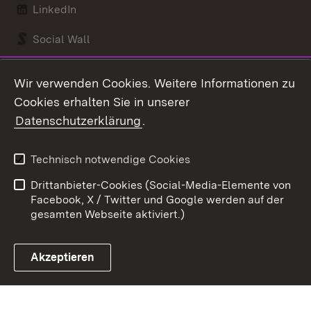
LinkedIn
Social Wall
Youtube
Wir verwenden Cookies. Weitere Informationen zu
Cookies erhalten Sie in unserer
Zum 
Datenschutzerklärung
.
Kontakt
Datenschutz
Benutzungshinweise
Erklärung zur
Technisch notwendige Cookies
Barrierefreiheit
Drittanbieter-Cookies (Social-Media-Elemente von
Impressum
Cookies
Facebook, X / Twitter und Google werden auf der
gesamten Webseite aktiviert.)
Akzeptieren
Link zum Landesportal