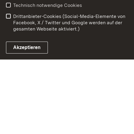
Benutzungshinweise
Erklärung zur
Technisch notwendige Cookies
Barrierefreiheit
Drittanbieter-Cookies (Social-Media-Elemente von
Impressum
Cookies
Facebook, X / Twitter und Google werden auf der
gesamten Webseite aktiviert.)
Akzeptieren
Link zum Landesportal