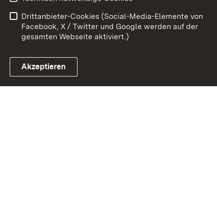
Barrierefreiheit
Drittanbieter-Cookies (Social-Media-Elemente von
Impressum
Cookies
Facebook, X / Twitter und Google werden auf der
gesamten Webseite aktiviert.)
Akzeptieren
Link zum Landesportal