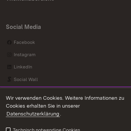
Social Media
Facebook
Instagram
LinkedIn
Social Wall
Youtube
Wir verwenden Cookies. Weitere Informationen zu
Cookies erhalten Sie in unserer
Zum 
Datenschutzerklärung
.
Kontakt
Datenschutz
Benutzungshinweise
Erklärung zur
Technisch notwendige Cookies