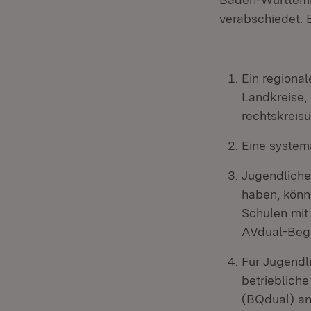
verabschiedet. 
Ein regiona
Landkreise,
rechtskreis
Eine system
Jugendliche
haben, könn
Schulen mit
AVdual-Begle
Für Jugendl
betrieblich
(BQdual) an