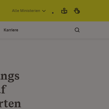
(Öffnet in neuem Fenster)
Alle Ministerien
Karriere
angs
f
rten