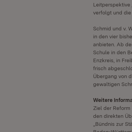
Leitperspektive 
verfolgt und die
Schmid und v. Wa
in den vier bis
anbieten. Ab d
Schule in den B
Enzkreis, in Fre
frisch abgeschl
Übergang von de
gewaltigen Schr
Weitere Informa
Ziel der Reform
den direkten Üb
„Bündnis zur St
Baden-Württemb