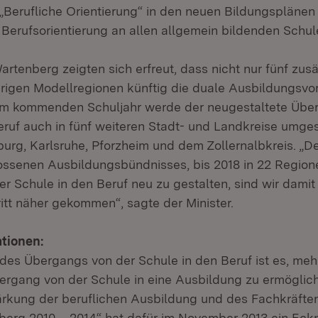
„Berufliche Orientierung“ in den neuen Bildungsplänen 
 Berufsorientierung an allen allgemein bildenden Schule
rtenberg zeigten sich erfreut, dass nicht nur fünf zus
herigen Modellregionen künftig die duale Ausbildungsvo
em kommenden Schuljahr werde der neugestaltete Übe
eruf auch in fünf weiteren Stadt- und Landkreise umges
iburg, Karlsruhe, Pforzheim und dem Zollernalbkreis. „D
ossenen Ausbildungsbündnisses, bis 2018 in 22 Regio
r Schule in den Beruf neu zu gestalten, sind wir damit
itt näher gekommen“, sagte der Minister.
tionen:
 des Übergangs von der Schule in den Beruf ist es, me
ergang von der Schule in eine Ausbildung zu ermöglic
ärkung der beruflichen Ausbildung und des Fachkräft
erg 2010 – 2014“ hat dafür im November 2013 ein Eck