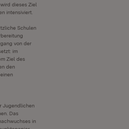
wird dieses Ziel
n intensiviert.
ätzliche Schulen
rbereitung
rgang von der
etzt: im
em Ziel des
nen den
 einen
hr Jugendlichen
hen. Das
enachwuchses in
punktepapier