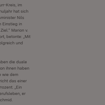
rr-Kreis, im
uljahr hat sich
minister Nils
 Einstieg in
iel.“ Marion v.
t, betonte: „Mit
olgreich und
aben die duale
von ihnen haben
en wie dem
icht das einer
rozent. „Ein
erufsleben, er
Schmid.