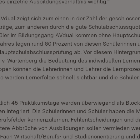
es einzelne Ausbildungsverhältnis wichtig.“
AVdual zeigt sich zum einen in der Zahl der geschlosse
träge, zum anderen durch die gute Schulabschlussquo
hüler im Bildungsgang AVdual kommen ohne Hauptschu
ahres legen rund 60 Prozent von diesen Schülerinnen 
 Hauptschulabschlussprüfung ab. Vor diesem Hintergru
n v. Wartenberg die Bedeutung des individuellen Lernen
ppen können die Lehrerinnen und Lehrer die Lernproze
o werden Lernerfolge schnell sichtbar und die Schüler 
tlich 45 Praktikumstage werden überwiegend als Block
n integriert. Die Schülerinnen und Schüler haben die M
rufsfelder kennenzulernen. Fehlentscheidungen und d
tere Abbrüche von Ausbildungen sollen vermieden we
Fach Wirtschaft/Berufs- und Studienorientierung und d