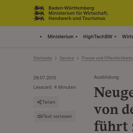
Zum Inhalt springen
Link zur Startseite
Ministerium
HighTechBW
Wirt
Startseite
Service
Presse und Öffentlichkeits
Ausbildung
29.07.2015
Neuge
Lesezeit: 4 Minuten
Teilen
von d
Text vorlesen
führt