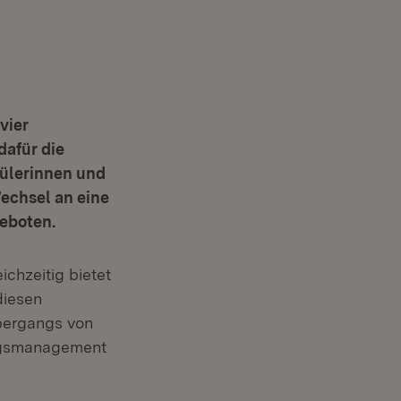
vier
dafür die
hülerinnen und
echsel an eine
eboten.
ichzeitig bietet
diesen
bergangs von
angsmanagement