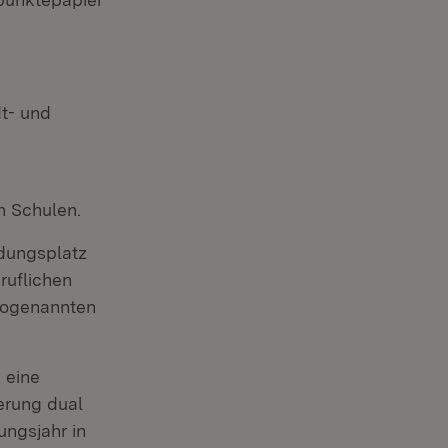
t- und
n Schulen.
ldungsplatz
ruflichen
 sogenannten
 eine
erung dual
ungsjahr in