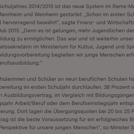
Schuljahres 2014/2015 ist das neue System im Rems-Mu
 Mannheim und Weinheim gestartet. „Schon im ersten Sch
 hervorragend bewährt“, sagte Finanz- und Wirtschafts
uli 2015. „Denn es ist gelungen, mehr Jugendlichen den
ldung zu ermöglichen. Das war und ist weiterhin unser Z
tssekretärin im Ministerium für Kultus, Jugend und Spor
ildungsvorbereitung begleiten wir junge Menschen erf
Berufsausbildung.“
hülerinnen und Schüler an neun beruflichen Schulen h
ereitung im ersten Schuljahr durchlaufen. 38 Prozent 
n Ausbildungsvertrag, im Vergleich mit Bildungsgäng
gsjahr Arbeit/Beruf oder dem Berufseinstiegsjahr entspr
gerung. Dort lagen die Übergangsquoten bei 20 bis 25 P
ag ist die beste Voraussetzung für ein erfolgreiches B
e Perspektive für unsere jungen Menschen“, so Minister 