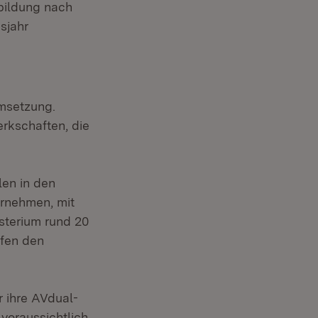
sbildung nach
sjahr
Umsetzung.
rkschaften, die
len in den
rnehmen, mit
isterium rund 20
lfen den
r ihre AVdual-
voraussichtlich