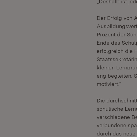
„Deshalb ist jed
Der Erfolg von 
Ausbildungsver
Prozent der Sc
Ende des Schulj
erfolgreich die
Staatssekretäri
kleinen Lerngru
eng begleiten. S
motiviert.“
Die durchschnit
schulische Lerne
verschiedene Be
verbundene spä
durch das neue 