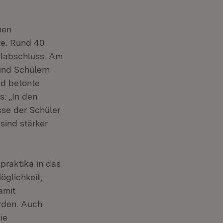
nen
te. Rund 40
labschluss. Am
und Schülern
nd betonte
s: „In den
sse der Schüler
sind stärker
praktika in das
öglichkeit,
amit
rden. Auch
ie