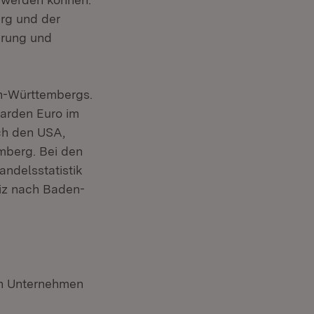
rg und der
erung und
en-Württembergs.
iarden Euro im
ach den USA,
mberg. Bei den
ndelsstatistik
eiz nach Baden-
en Unternehmen