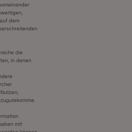
 voneinander
hwertigen,
 auf dem
berschreitenden
prache die
ten, in denen
n
ndere
rcher
 Nutzen,
ns zugutekomme.
ormation
haben mit
t werden können.