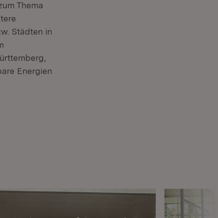
 zum Thema
itere
w. Städten in
m
ürttemberg,
bare Energien