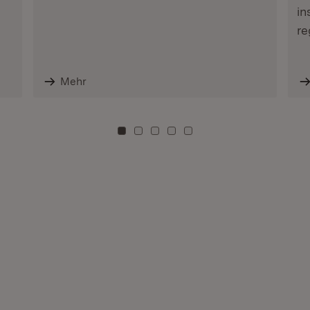
in
re
Mehr
Zu Kachel: 0
Zu Kachel: 3
Zu Kachel: 6
Zu Kachel: 9
Zu Kachel: 12