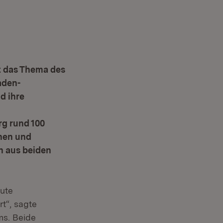
t das Thema des
aden-
d ihre
rg rund 100
inen und
n aus beiden
gute
t“, sagte
ms. Beide