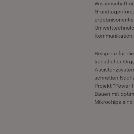
Wissenschaft un
Grundlagenforsc
ergebnisorientie
Umwelttechnolog
Kommunikation.
Beispiele für di
künstlicher Orga
Assistenzsystem
schnellen Nachw
Projekt "Power t
Bauen mit optim
Mikrochips sind 