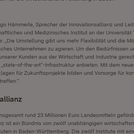
ttemberg.
ugo Hämmerle, Sprecher der Innovationsallianz und Lei
ftliches und Medizinisches Institut an der Universität 
: „Die Umstellung gibt uns mehr Flexibilität und die Mö
isches Unternehmen zu agieren. Um den Bedürfnissen u
nserer Kunden aus der Wirtschaft und Industrie gerec
„state-of-the-art“-Infrastruktur anbieten. Mit dem neu
lagen für Zukunftsprojekte bilden und Vorsorge für kon
reffen.“
allianz
 insgesamt rund 23 Millionen Euro Landesmitteln geförd
anz ist ein Bündnis von zwölf unabhängigen wirtschafts
tuten in Baden-Württemberg. Die zwölf Institute mit ei