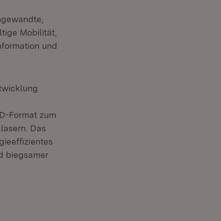
angewandte,
tige Mobilität,
nformation und
ntwicklung
 CD-Format zum
lasern. Das
gieeffizientes
nd biegsamer