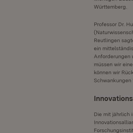
Wür
Professor Dr. H
(Naturwissenscha
Reutlingen sagte
ein mittelständ
Anforderungen u
müssen wir eine 
können wir Rück
Schwankungen t
Innovations
Die mit jährlich
Innovationsalli
Forschungsinsti