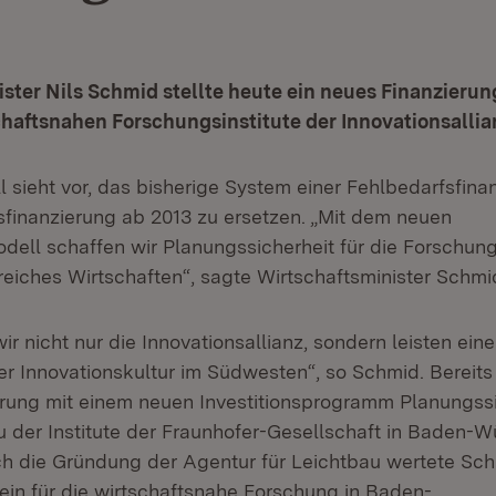
ster Nils Schmid stellte heute ein neues Finanzierun
chaftsnahen Forschungsinstitute der Innovationsallian
 sieht vor, das bisherige System einer Fehlbedarfsfina
sfinanzierung ab 2013 zu ersetzen. „Mit dem neuen
dell schaffen wir Planungssicherheit für die Forschung
reiches Wirtschaften“, sagte Wirtschaftsminister Schmi
ir nicht nur die Innovationsallianz, sondern leisten eine
r Innovationskultur im Südwesten“, so Schmid. Bereits 
rung mit einem neuen Investitionsprogramm Planungssi
 der Institute der Fraunhofer-Gesellschaft in Baden-
h die Gründung der Agentur für Leichtbau wertete Sch
ein für die wirtschaftsnahe Forschung in Baden-