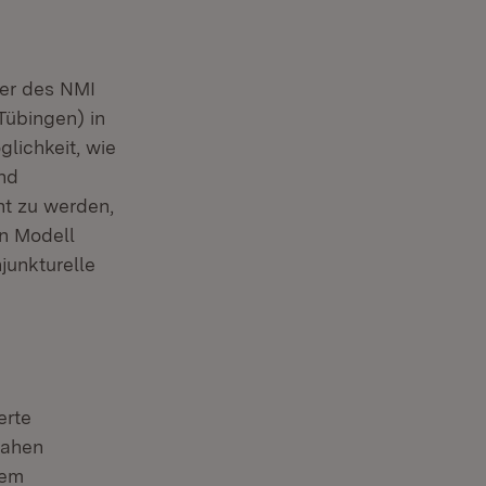
ter des NMI
Tübingen) in
glichkeit, wie
nd
ht zu werden,
en Modell
junkturelle
erte
nahen
nem