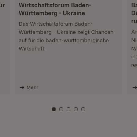
ur
Wirtschaftsforum Baden-
B
Württemberg - Ukraine
Di
r
Das Wirtschaftsforum Baden-
Am
Württemberg - Ukraine zeigt Chancen
Ni
auf für die baden-württembergische
sy
Wirtschaft.
in
re
Mehr
Zu Kachel: 0
Zu Kachel: 3
Zu Kachel: 6
Zu Kachel: 9
Zu Kachel: 12