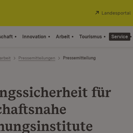
Extern:
Landesportal
schaft
Innovation
Arbeit
Tourismus
Service
arbeit
Pressemitteilungen
Pressemitteilung
ngssicherheit für
chaftsnahe
hungsinstitute