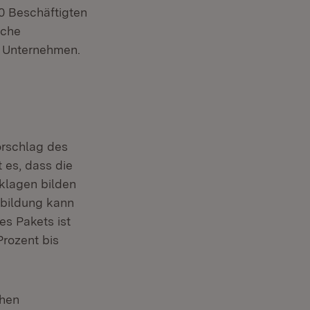
0 Beschäftigten
iche
e Unternehmen.
orschlag des
 es, dass die
klagen bilden
nbildung kann
des Pakets ist
Prozent bis
chen