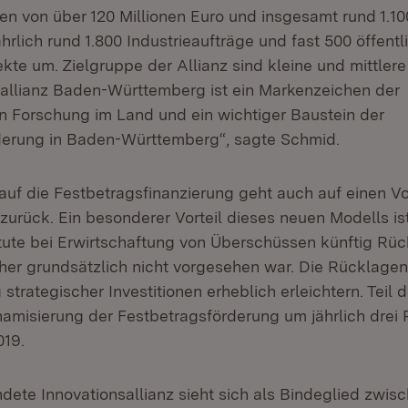
n von über 120 Millionen Euro und insgesamt rund 1.10
ährlich rund 1.800 Industrieaufträge und fast 500 öffentl
kte um. Zielgruppe der Allianz sind kleine und mittler
sallianz Baden-Württemberg ist ein Markenzeichen der
n Forschung im Land und ein wichtiger Baustein der
derung in Baden-Württemberg“, sagte Schmid.
auf die Festbetragsfinanzierung geht auch auf einen V
urück. Ein besonderer Vorteil dieses neuen Modells ist
tute bei Erwirtschaftung von Überschüssen künftig Rüc
her grundsätzlich nicht vorgesehen war. Die Rücklage
 strategischer Investitionen erheblich erleichtern. Teil 
namisierung der Festbetragsförderung um jährlich drei 
019.
dete Innovationsallianz sieht sich als Bindeglied zwis