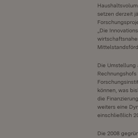
Haushaltsvolume
setzen derzeit j
Forschungsproje
„Die Innovation
wirtschaftsnahe
Mittelstandsför
Die Umstellung 
Rechnungshofs z
Forschungsinsti
können, was bis
die Finanzierung
weiters eine Dy
einschließlich 2
Die 2008 gegrün