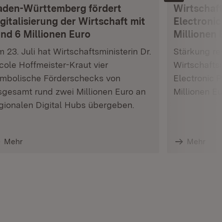
aden-Württemberg fördert
Wirtschaft
gitalisierung der Wirtschaft mit
Electronic
und 6 Millionen Euro
Millionen 
 23. Juli hat Wirtschaftsministerin Dr.
Stärkung res
cole Hoffmeister-Kraut vier
Wirtschafts
mbolische Förderschecks von
Electronic 
sgesamt rund zwei Millionen Euro an
Millionen E
gionalen Digital Hubs übergeben.
Mehr
Mehr