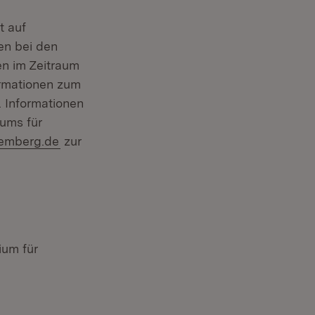
t auf
en bei den
en im Zeitraum
ormationen zum
. Informationen
iums für
emberg.de
zur
ium für