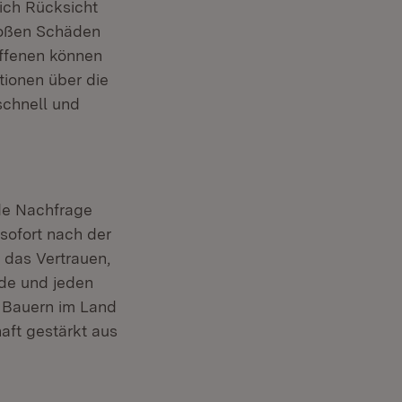
lich Rücksicht
roßen Schäden
offenen können
tionen über die
chnell und
nde Nachfrage
sofort nach der
 das Vertrauen,
ede und jeden
d Bauern im Land
haft gestärkt aus