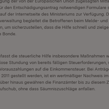
gung der von der Europäischen Union zugesagten Mitte
für den Entschädigungsantrag notwendigen Formulare 
i, auf der Internetseite des Ministeriums zur Verfügung. D
verwaltung begleitet die Betroffenen beim Melde- und
, um sicherzustellen, dass die Hilfe schnell und zielge
e Bonde.
fasst die steuerliche Hilfe insbesondere Maßnahmen w
slose Stundung von bereits fälligen Steuerforderungen, 
orauszahlungen auf die Einkommensteuer. Bei Anträge
011 gestellt werden, ist ein wertmäßiger Nachweis im 
arüber hinaus gewähren die Finanzämter bis zu diesem Z
ufschub, ohne dass Säumniszuschläge anfallen.