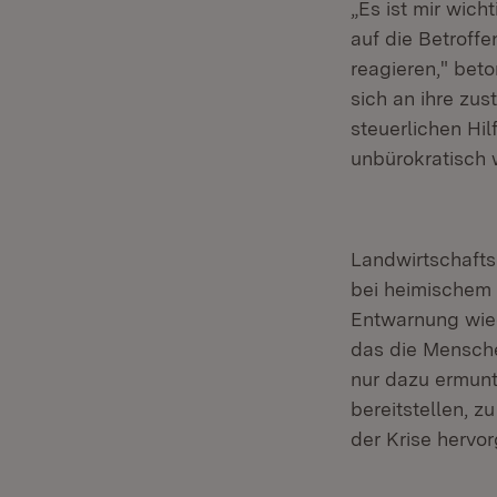
„Es ist mir wich
auf die Betrof
reagieren," beto
sich an ihre zu
steuerlichen H
unbürokratisch w
Landwirtschafts
bei heimischem 
Entwarnung wied
das die Mensche
nur dazu ermunt
bereitstellen, z
der Krise hervo