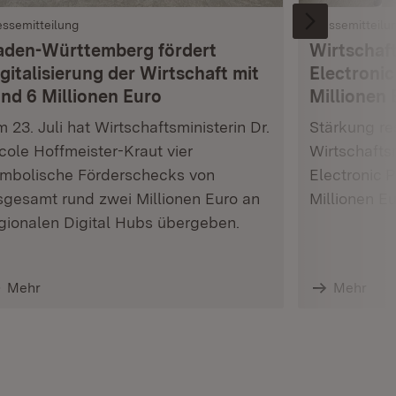
essemitteilung
Pressemitteilu
aden-Württemberg fördert
Wirtschaft
gitalisierung der Wirtschaft mit
Electronic
und 6 Millionen Euro
Millionen 
 23. Juli hat Wirtschaftsministerin Dr.
Stärkung res
cole Hoffmeister-Kraut vier
Wirtschafts
mbolische Förderschecks von
Electronic 
sgesamt rund zwei Millionen Euro an
Millionen E
gionalen Digital Hubs übergeben.
Mehr
Mehr