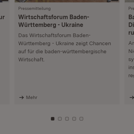
Pressemitteilung
Pr
ur
Wirtschaftsforum Baden-
B
Württemberg - Ukraine
Di
r
Das Wirtschaftsforum Baden-
Am
Württemberg - Ukraine zeigt Chancen
Ni
auf für die baden-württembergische
sy
Wirtschaft.
in
re
Mehr
Zu Kachel: 0
Zu Kachel: 3
Zu Kachel: 6
Zu Kachel: 9
Zu Kachel: 12