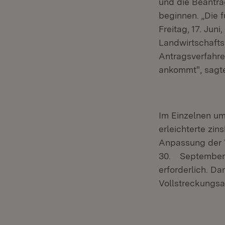
und die Beantra
beginnen. „Die 
Freitag, 17. Jun
Landwirtschafts
Antragsverfahren
ankommt", sagt
Im Einzelnen um
erleichterte zin
Anpassung der V
30. September 2
erforderlich. D
Vollstreckungsa