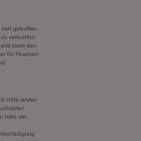
hart getroffen.
u verkraften.
Land steht den
ter für Finanzen
nd
 Hilfe leisten
sschöpfen.
 Hilfe der
Entschädigung