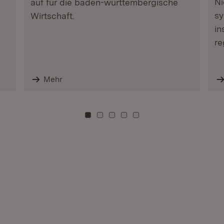
Ni
auf für die baden-württembergische
sy
Wirtschaft.
in
re
Mehr
Zu Kachel: 0
Zu Kachel: 3
Zu Kachel: 6
Zu Kachel: 9
Zu Kachel: 12