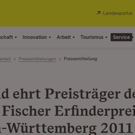
Extern:
Landesportal
schaft
Innovation
Arbeit
Tourismus
Service
arbeit
Pressemitteilungen
Pressemitteilung
d ehrt Preisträger d
 Fischer Erfinderpre
-Württemberg 2011