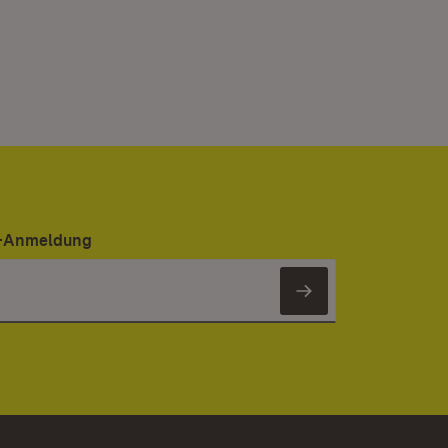
er-Anmeldung
Newsletter 