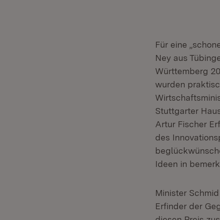
Für eine „schon
Ney aus Tübinge
Württemberg 201
wurden praktisc
Wirtschaftsmini
Stuttgarter Haus
Artur Fischer Er
des Innovations
beglückwünsche 
Ideen in bemerk
Minister Schmid 
Erfinder der Ge
diesen Preis zu