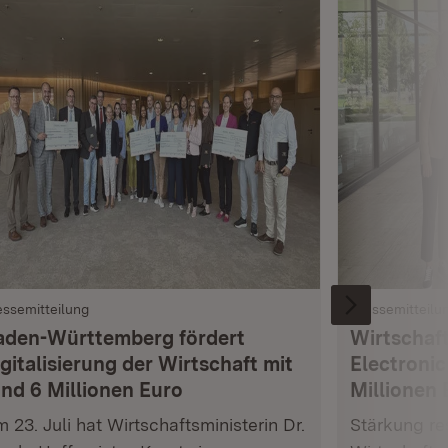
essemitteilung
Pressemitteilu
aden-Württemberg fördert
Wirtschaft
gitalisierung der Wirtschaft mit
Electronic
und 6 Millionen Euro
Millionen 
 23. Juli hat Wirtschaftsministerin Dr.
Stärkung res