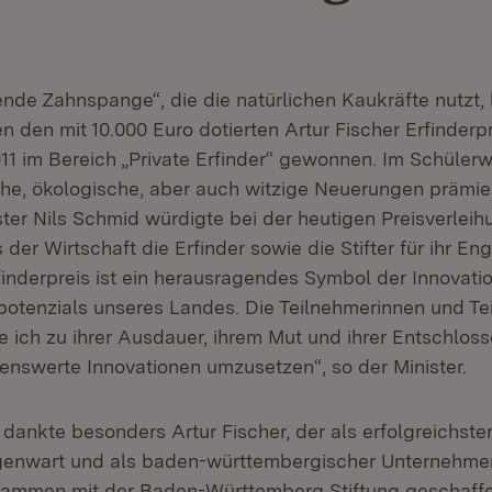
ende Zahnspange“, die die natürlichen Kaukräfte nutzt,
n den mit 10.000 Euro dotierten Artur Fischer Erfinderp
1 im Bereich „Private Erfinder“ gewonnen. Im Schüler
he, ökologische, aber auch witzige Neuerungen prämier
ster Nils Schmid würdigte bei der heutigen Preisverleih
 der Wirtschaft die Erfinder sowie die Stifter für ihr E
finderpreis ist ein herausragendes Symbol der Innovati
potenzials unseres Landes. Die Teilnehmerinnen und Te
ich zu ihrer Ausdauer, ihrem Mut und ihrer Entschlosse
enswerte Innovationen umzusetzen“, so der Minister.
dankte besonders Artur Fischer, der als erfolgreichste
genwart und als baden-württembergischer Unternehmer
sammen mit der Baden-Württemberg Stiftung geschaffe