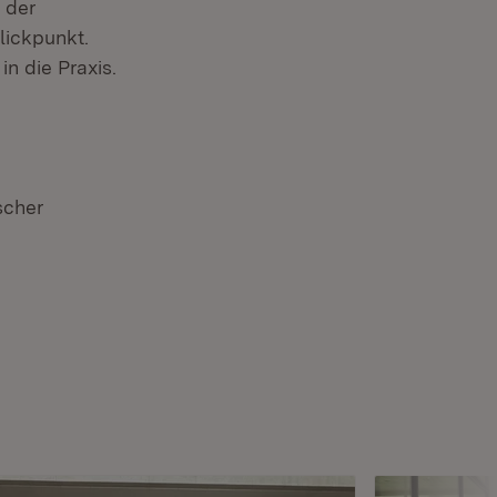
 der
lickpunkt.
n die Praxis.
scher