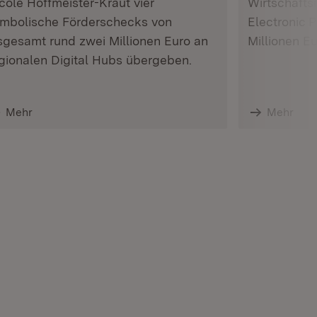
cole Hoffmeister-Kraut vier
Wirtschafts
mbolische Förderschecks von
Electronic 
sgesamt rund zwei Millionen Euro an
Millionen E
gionalen Digital Hubs übergeben.
Mehr
Mehr