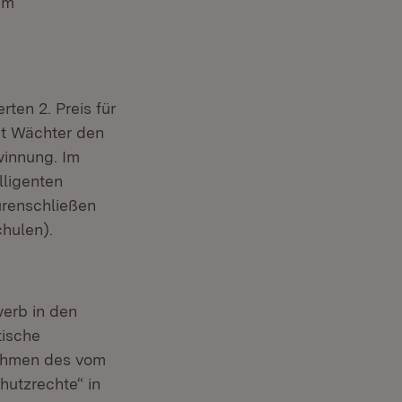
im
rten 2. Preis für
dt Wächter den
winnung. Im
lligenten
ürenschließen
hulen).
erb in den
tische
 Rahmen des vom
hutzrechte“ in