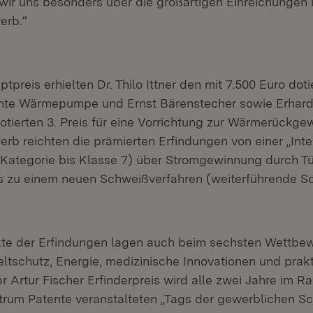
wir uns besonders über die großartigen Einreichungen 
erb.“
reis erhielten Dr. Thilo Ittner den mit 7.500 Euro dotie
iente Wärmepumpe und Ernst Bärenstecher sowie Erhar
dotierten 3. Preis für eine Vorrichtung zur Wärmerückge
rb reichten die prämierten Erfindungen von einer „Inte
Kategorie bis Klasse 7) über Stromgewinnung durch T
is zu einem neuen Schweißverfahren (weiterführende Sc
te der Erfindungen lagen auch beim sechsten Wettbew
tschutz, Energie, medizinische Innovationen und prak
er Artur Fischer Erfinderpreis wird alle zwei Jahre im
trum Patente veranstalteten „Tags der gewerblichen Sc