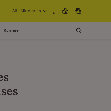
(Öffnet in neuem Fenster)
Alle Ministerien
Karriere
es
ises