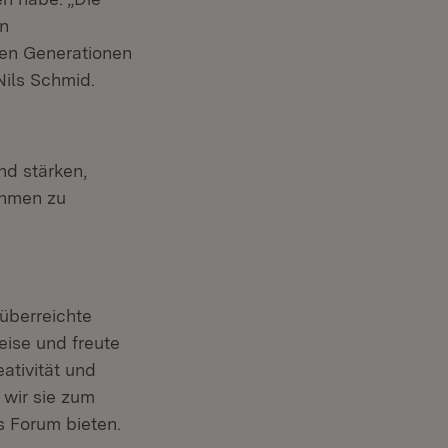
en
len Generationen
Nils Schmid.
nd stärken,
ehmen zu
überreichte
eise und freute
ativität und
wir sie zum
s Forum bieten.