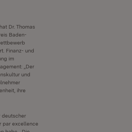
 hat Dr. Thomas
reis Baden-
wettbewerb
t. Finanz- und
ung im
ngagement: „Der
onskultur und
ilnehmer
nheit, ihre
r deutscher
 par excellence
n habe. „Die