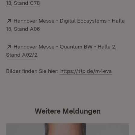
(Öffnet in neuem Fenster)
13, Stand C78
Extern:
Hannover Messe - Digital Ecosystems - Halle
(Öffnet in neuem Fenster)
15, Stand A06
Extern:
Hannover Messe - Quantum BW - Halle 2,
(Öffnet in neuem Fenster)
Stand A02/2
Bilder finden Sie hier:
https://t1p.de/m4eva
Weitere Meldungen