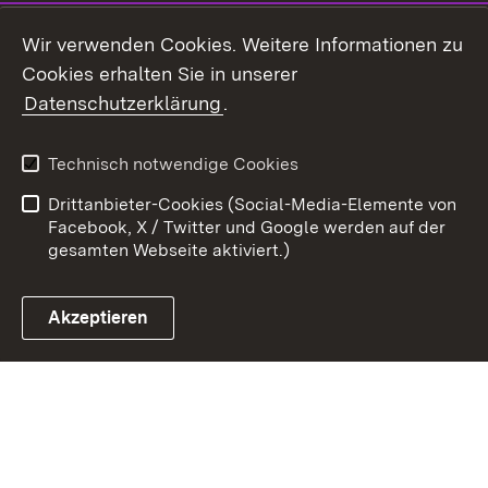
Youtube
Wir verwenden Cookies. Weitere Informationen zu
Cookies erhalten Sie in unserer
Zum 
Datenschutzerklärung
.
Kontakt
Datenschutz
Benutzungshinweise
Erklärung zur
Technisch notwendige Cookies
Barrierefreiheit
Drittanbieter-Cookies (Social-Media-Elemente von
Impressum
Cookies
Facebook, X / Twitter und Google werden auf der
gesamten Webseite aktiviert.)
Akzeptieren
Link zum Landesportal