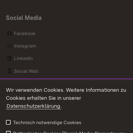
Social Media
Facebook
Instagram
LinkedIn
Social Wall
Youtube
Wir verwenden Cookies. Weitere Informationen zu
Cookies erhalten Sie in unserer
Zum 
Datenschutzerklärung
.
Kontakt
Datenschutz
Benutzungshinweise
Erklärung zur
Technisch notwendige Cookies
Barrierefreiheit