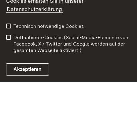
Cookies erhalten Sie in unserer
Zum 
Datenschutzerklärung
.
Kontakt
Datenschutz
Benutzungshinweise
Erklärung zur
Technisch notwendige Cookies
Barrierefreiheit
Drittanbieter-Cookies (Social-Media-Elemente von
Impressum
Cookies
Facebook, X / Twitter und Google werden auf der
gesamten Webseite aktiviert.)
Akzeptieren
Link zum Landesportal