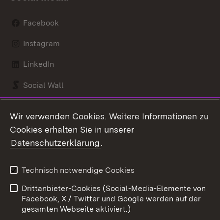
Facebook
Instagram
LinkedIn
Social Wall
Youtube
Wir verwenden Cookies. Weitere Informationen zu
Cookies erhalten Sie in unserer
Zum 
Datenschutzerklärung
.
Kontakt
Datenschutz
Benutzungshinweise
Erklärung zur
Technisch notwendige Cookies
Barrierefreiheit
Drittanbieter-Cookies (Social-Media-Elemente von
Impressum
Cookies
Facebook, X / Twitter und Google werden auf der
gesamten Webseite aktiviert.)