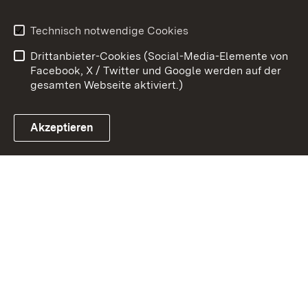
Benutzungshinweise
Erklärung zur
Technisch notwendige Cookies
Barrierefreiheit
Drittanbieter-Cookies (Social-Media-Elemente von
Impressum
Cookies
Facebook, X / Twitter und Google werden auf der
gesamten Webseite aktiviert.)
Akzeptieren
Link zum Landesportal