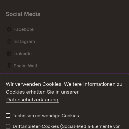
Social Media
Facebook
Instagram
LinkedIn
Social Wall
Youtube
Wir verwenden Cookies. Weitere Informationen zu
Cookies erhalten Sie in unserer
Zum 
Datenschutzerklärung
.
Kontakt
Datenschutz
Benutzungshinweise
Erklärung zur
Technisch notwendige Cookies
Barrierefreiheit
Drittanbieter-Cookies (Social-Media-Elemente von
Impressum
Cookies