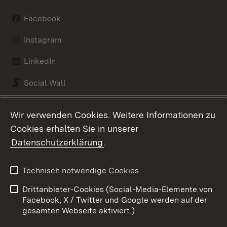
Facebook
Instagram
LinkedIn
Social Wall
Youtube
Wir verwenden Cookies. Weitere Informationen zu
Cookies erhalten Sie in unserer
Zum 
Datenschutzerklärung
.
Kontakt
Datenschutz
Benutzungshinweise
Erklärung zur
Technisch notwendige Cookies
Barrierefreiheit
Drittanbieter-Cookies (Social-Media-Elemente von
Impressum
Cookies
Facebook, X / Twitter und Google werden auf der
gesamten Webseite aktiviert.)