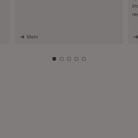
in
re
Mehr
Zu Kachel: 0
Zu Kachel: 3
Zu Kachel: 6
Zu Kachel: 9
Zu Kachel: 12