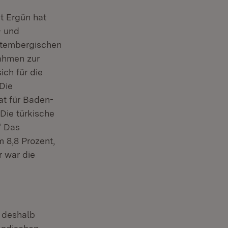
at Ergün hat
- und
ttembergischen
ahmen zur
ch für die
Die
at für Baden-
Die türkische
" Das
m 8,8 Prozent,
r war die
, deshalb