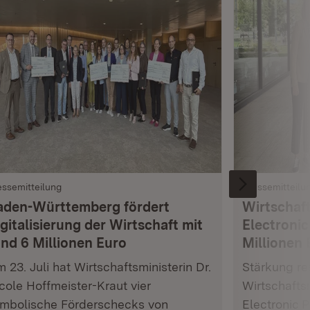
essemitteilung
Pressemitteilu
aden-Württemberg fördert
Wirtschaft
gitalisierung der Wirtschaft mit
Electronic
und 6 Millionen Euro
Millionen 
 23. Juli hat Wirtschaftsministerin Dr.
Stärkung res
cole Hoffmeister-Kraut vier
Wirtschafts
mbolische Förderschecks von
Electronic 