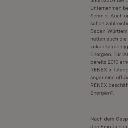
unterstützt die
Unternehmen bei
Schmid. Auch un
schon zahlreic
Baden-Württemb
hätten auch die
zukunftsträchti
Energien. Für 2
bereits 2010 er
RENEX in Istanbu
sogar eine offi
RENEX beschäft
Energien".
Nach dem Gespr
den Empfang im 