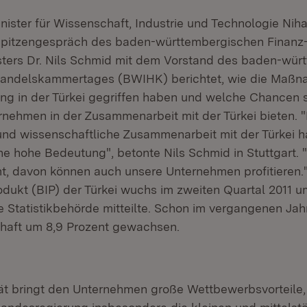
nister für Wissenschaft, Industrie und Technologie Nih
Spitzengespräch des baden-württembergischen Finanz
sters Dr. Nils Schmid mit dem Vorstand des baden-wür
 Handelskammertages (BWIHK) berichtet, wie die Maßn
ng in der Türkei gegriffen haben und welche Chancen si
nehmen in der Zusammenarbeit mit der Türkei bieten. "
 und wissenschaftliche Zusammenarbeit mit der Türkei h
e hohe Bedeutung", betonte Nils Schmid in Stuttgart. "
t, davon können auch unsere Unternehmen profitieren.
odukt (BIP) der Türkei wuchs im zweiten Quartal 2011 u
e Statistikbehörde mitteilte. Schon im vergangenen Jah
chaft um 8,9 Prozent gewachsen.
tät bringt den Unternehmen große Wettbewerbsvorteile