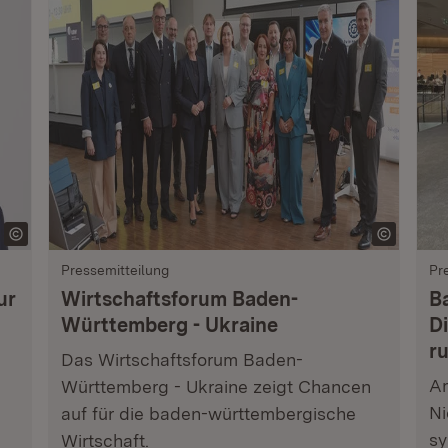
Pressemitteilung
Pr
ur
Wirtschaftsforum Baden-
B
Württemberg - Ukraine
Di
r
Das Wirtschaftsforum Baden-
Am
Württemberg - Ukraine zeigt Chancen
Ni
auf für die baden-württembergische
sy
Wirtschaft.