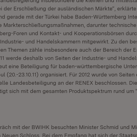
 Landesregierung insbesondere die kleinen und mittels
 der Erschließung der ausländischen Märkte“, erklärte 
d gerade mit der Türkei habe Baden-Württemberg Inter
he Markterschließungsmaßnahmen, darunter technische
erg-Foren und Kontakt- und Kooperationsbörsen durc
 Industrie- und Handelskammern mitgewirkt. Zu den b
gen Themen zähle insbesondere auch der Bereich der 
011 werde deshalb von Seiten der Industrie- und Hand
neut eine Beteiligung für baden-württembergische Unt
l (20.-23.10.11) organisiert. Für 2012 wurde von Seite
zielle Landesbeteiligung an der RENEX beschlossen. D
igt sich mit dem gesamten Produktspektrum rund um 
äch mit der BWIHK besuchten Minister Schmid und Min
Neuen Schloss. Bei dem Empfang hat sich der Staatspr