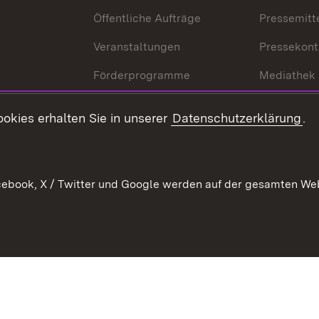
Öffentliche Aufträge
Pressemitt
Veranstaltungen
Pressekont
Förderprogramme
Mediathek
Kontakt
okies erhalten Sie in unserer
Datenschutzerklärung
.
Anfahrt
ebook, X / Twitter und Google werden auf der gesamten Webs
Kontakt
Datenschutz
Benutzungshinweise
Erkläru