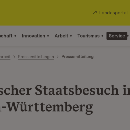
Extern:
Landesportal
schaft
Innovation
Arbeit
Tourismus
Service
arbeit
Pressemitteilungen
Pressemitteilung
scher Staatsbesuch i
n-Württemberg