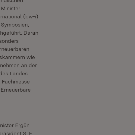
tändischen
Minister
national (bw-i)
 Symposien,
hgeführt. Daran
esonders
Erneuerbaren
elskammern wie
ernehmen an der
n des Landes
ie Fachmesse
"Erneuerbare
ister Ergün
äsident S. E.