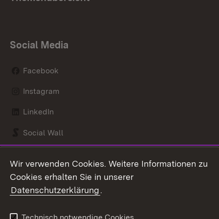
Social Media
Facebook
Instagram
LinkedIn
Social Wall
Youtube
Wir verwenden Cookies. Weitere Informationen zu
Cookies erhalten Sie in unserer
Zum 
Datenschutzerklärung
.
Kontakt
Datenschutz
Benutzungshinweise
Erklärung zur
Technisch notwendige Cookies