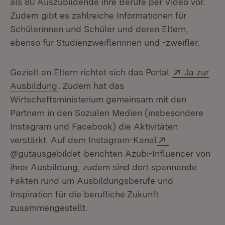
als 80 Auszubildende ihre Berufe per Video vor.
Zudem gibt es zahlreiche Informationen für
Schülerinnen und Schüler und deren Eltern,
ebenso für Studienzweiflerinnen und -zweifler.
Extern:
Gezielt an Eltern richtet sich das Portal
Ja zur
(Öffnet in neuem Fenster)
Ausbildung
. Zudem hat das
Wirtschaftsministerium gemeinsam mit den
Partnern in den Sozialen Medien (insbesondere
Instagram und Facebook) die Aktivitäten
Extern:
verstärkt. Auf dem Instagram-Kanal
(Öffnet in neuem Fenster)
@gutausgebildet
berichten Azubi-Influencer von
ihrer Ausbildung, zudem sind dort spannende
Fakten rund um Ausbildungsberufe und
Inspiration für die berufliche Zukunft
zusammengestellt.