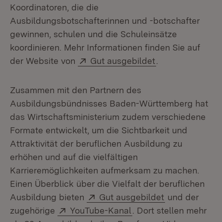
Koordinatoren, die die
Ausbildungsbotschafterinnen und -botschafter
gewinnen, schulen und die Schuleinsätze
koordinieren. Mehr Informationen finden Sie auf
Extern:
(Öffnet in neuem
der Website von
Gut ausgebildet
.
Zusammen mit den Partnern des
Ausbildungsbündnisses Baden-Württemberg hat
das Wirtschaftsministerium zudem verschiedene
Formate entwickelt, um die Sichtbarkeit und
Attraktivität der beruflichen Ausbildung zu
erhöhen und auf die vielfältigen
Karrieremöglichkeiten aufmerksam zu machen.
Einen Überblick über die Vielfalt der beruflichen
Extern:
(Öffnet in ne
Ausbildung bieten
Gut ausgebildet
und der
Extern:
(Öffnet in neuem Fens
zugehörige
YouTube-Kanal
. Dort stellen mehr