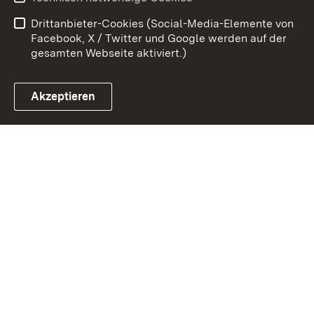
Barrierefreiheit
Drittanbieter-Cookies (Social-Media-Elemente von
Impressum
Cookies
Facebook, X / Twitter und Google werden auf der
gesamten Webseite aktiviert.)
Akzeptieren
Link zum Landesportal