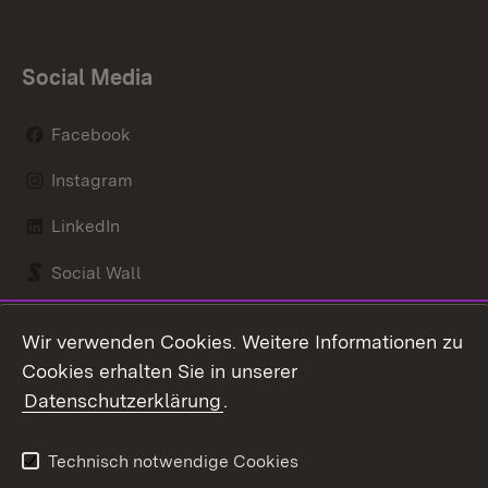
Social Media
Facebook
Instagram
LinkedIn
Social Wall
Youtube
Wir verwenden Cookies. Weitere Informationen zu
Cookies erhalten Sie in unserer
Zum 
Datenschutzerklärung
.
Kontakt
Datenschutz
Benutzungshinweise
Erklärung zur
Technisch notwendige Cookies
Barrierefreiheit