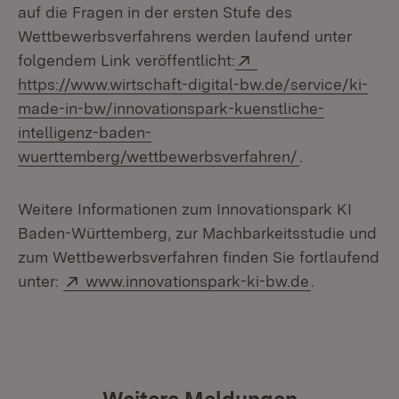
auf die Fragen in der ersten Stufe des
Wettbewerbsverfahrens werden laufend unter
Extern:
folgendem Link veröffentlicht:
https://www.wirtschaft-digital-bw.de/service/ki-
made-in-bw/innovationspark-kuenstliche-
intelligenz-baden-
(Öffnet in ne
wuerttemberg/wettbewerbsverfahren/
.
Weitere Informationen zum Innovationspark KI
Baden-Württemberg, zur Machbarkeitsstudie und
zum Wettbewerbsverfahren finden Sie fortlaufend
Extern:
(Öffnet in n
unter:
www.innovationspark-ki-bw.de
.