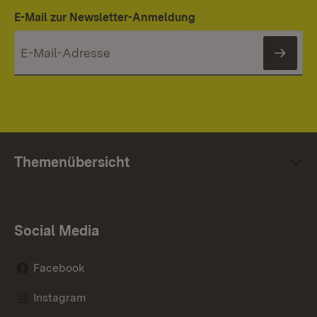
E-Mail zur Newsletter-Anmeldung
News
Themenübersicht
Social Media
Facebook
Instagram