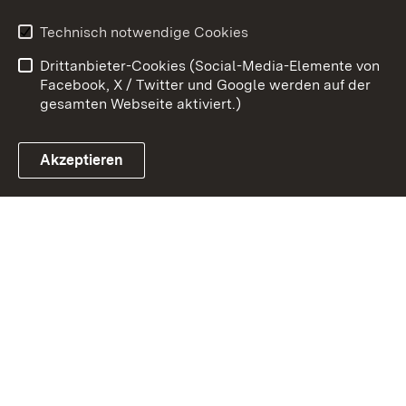
Benutzungshinweise
Erklärung zur
Technisch notwendige Cookies
Barrierefreiheit
Drittanbieter-Cookies (Social-Media-Elemente von
Impressum
Cookies
Facebook, X / Twitter und Google werden auf der
gesamten Webseite aktiviert.)
Akzeptieren
Link zum Landesportal