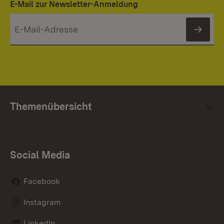
E-Mail zur Newsletter-Anmeldung
News
Themenübersicht
Social Media
Facebook
Instagram
LinkedIn