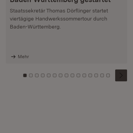
Staatssekretär Thomas Dörflinger startet
viertägige Handwerkssommertour durch
Baden-Württemberg.
Mehr
Zu Kachel: 0
Zu Kachel: 1
Zu Kachel: 2
Zu Kachel: 3
Zu Kachel: 4
Zu Kachel: 5
Zu Kachel: 6
Zu Kachel: 7
Zu Kachel: 8
Zu Kachel: 9
Zu Kachel: 10
Zu Kachel: 11
Zu Kachel: 12
Zu Kachel: 1
Zu Kachel