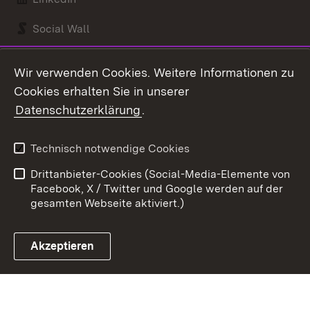
Social Wall
Youtube
Wir verwenden Cookies. Weitere Informationen zu
Cookies erhalten Sie in unserer
Zum 
Datenschutzerklärung
.
Kontakt
Datenschutz
Benutzungshinweise
Erklärung zur
Technisch notwendige Cookies
Barrierefreiheit
Drittanbieter-Cookies (Social-Media-Elemente von
Impressum
Cookies
Facebook, X / Twitter und Google werden auf der
gesamten Webseite aktiviert.)
Akzeptieren
Link zum Landesportal