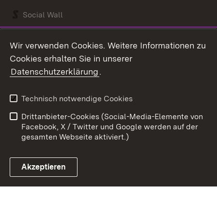
Social Wall
Youtube
Wir verwenden Cookies. Weitere Informationen zu
Cookies erhalten Sie in unserer
Zum 
Datenschutzerklärung
.
Kontakt
Datenschutz
Benutzungshinweise
Erklärung zur
Technisch notwendige Cookies
Barrierefreiheit
Drittanbieter-Cookies (Social-Media-Elemente von
Impressum
Cookies
Facebook, X / Twitter und Google werden auf der
gesamten Webseite aktiviert.)
Akzeptieren
Link zum Landesportal