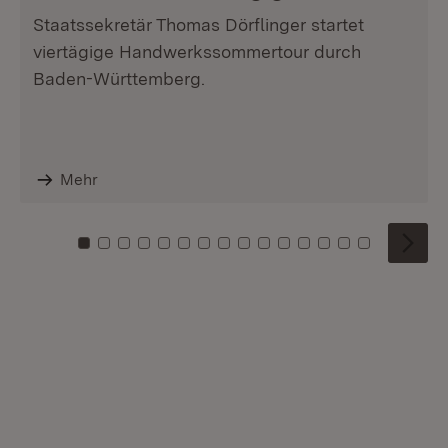
Staatssekretär Thomas Dörflinger startet
viertägige Handwerkssommertour durch
Baden-Württemberg.
Mehr
Zu Kachel: 0
Zu Kachel: 1
Zu Kachel: 2
Zu Kachel: 3
Zu Kachel: 4
Zu Kachel: 5
Zu Kachel: 6
Zu Kachel: 7
Zu Kachel: 8
Zu Kachel: 9
Zu Kachel: 10
Zu Kachel: 11
Zu Kachel: 12
Zu Kachel: 1
Zu Kachel