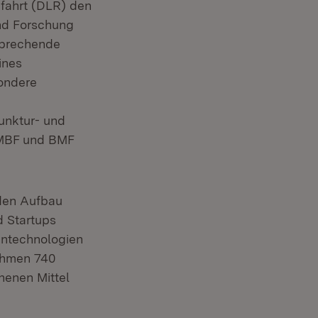
fahrt (DLR) den
und Forschung
sprechende
ines
ondere
unktur- und
BMBF und BMF
den Aufbau
d Startups
entechnologien
nahmen 740
henen Mittel