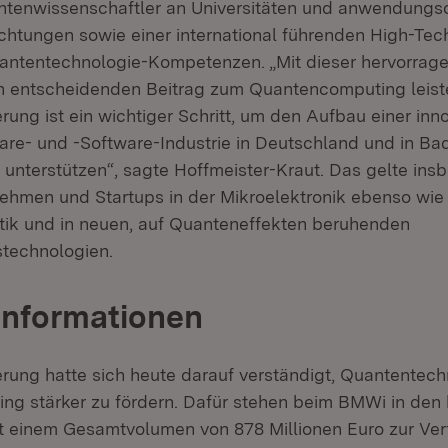
ntenwissenschaftler an Universitäten und anwendungso
chtungen sowie einer international führenden High-Tech
antentechnologie-Kompetenzen. „Mit dieser hervorrag
n entscheidenden Beitrag zum Quantencomputing leisten.
ung ist ein wichtiger Schritt, um den Aufbau einer inn
e- und -Software-Industrie in Deutschland und in Ba
unterstützen“, sagte Hoffmeister-Kraut. Das gelte in
nehmen und Startups in der Mikroelektronik ebenso wie
ik und in neuen, auf Quanteneffekten beruhenden
technologien.
Informationen
rung hatte sich heute darauf verständigt, Quantentec
ng stärker zu fördern. Dafür stehen beim BMWi in de
it einem Gesamtvolumen von 878 Millionen Euro zur Ve