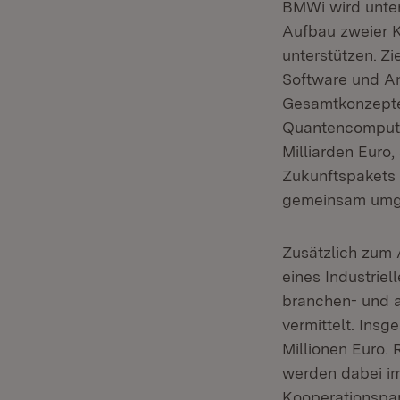
BMWi wird unte
Aufbau zweier K
unterstützen. Z
Software und A
Gesamtkonzepte
Quantencomputi
Milliarden Euro
Zukunftspakets
gemeinsam umge
Zusätzlich zum
eines Industriel
branchen- und 
vermittelt. Ins
Millionen Euro.
werden dabei im
Kooperationspar