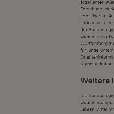
exzellenter Qua
Forschungseinri
spezifischen Qu
können wir eine
der Bundesregier
Quanten-Hardwar
Württemberg zu 
für junge Unter
Quanteninformat
Kommunikations
Weitere 
Die Bundesregie
Quantencomputi
Jahren Mittel m