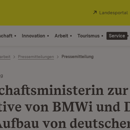
Extern:
Landesportal
schaft
Innovation
Arbeit
Tourismus
Service
arbeit
Pressemitteilungen
Pressemitteilung
ng
chaftsministerin zur
ative von BMWi und
ufbau von deutsche