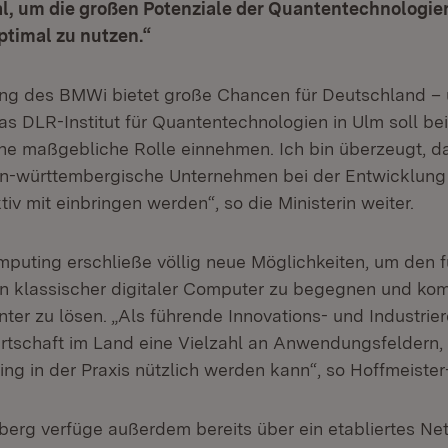
al, um die großen Potenziale der Quantentechnologie
timal zu nutzen.“
ng des BMWi bietet große Chancen für Deutschland – 
s DLR-Institut für Quantentechnologien in Ulm soll b
ne maßgebliche Rolle einnehmen. Ich bin überzeugt, d
en-württembergische Unternehmen bei der Entwicklung
iv mit einbringen werden“, so die Ministerin weiter.
uting erschließe völlig neue Möglichkeiten, um den
n klassischer digitaler Computer zu begegnen und ko
enter zu lösen. „Als führende Innovations- und Industrie
irtschaft im Land eine Vielzahl an Anwendungsfeldern, 
g in der Praxis nützlich werden kann“, so Hoffmeister
rg verfüge außerdem bereits über ein etabliertes Ne