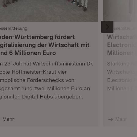
essemitteilung
Pressemitteilu
aden-Württemberg fördert
Wirtschaft
gitalisierung der Wirtschaft mit
Electronic
und 6 Millionen Euro
Millionen 
 23. Juli hat Wirtschaftsministerin Dr.
Stärkung res
cole Hoffmeister-Kraut vier
Wirtschafts
mbolische Förderschecks von
Electronic 
sgesamt rund zwei Millionen Euro an
Millionen E
gionalen Digital Hubs übergeben.
Mehr
Mehr