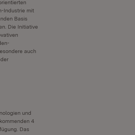
rientierten
-Industrie mit
enden Basis
 Die Initiative
ovativen
den-
sbesondere auch
 der
hnologien und
n kommenden 4
rfügung. Das