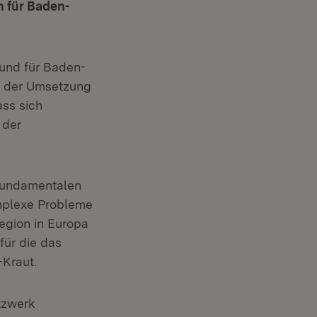
n für Baden-
und für Baden-
ei der Umsetzung
ass sich
 der
 fundamentalen
mplexe Probleme
region in Europa
für die das
-Kraut.
tzwerk