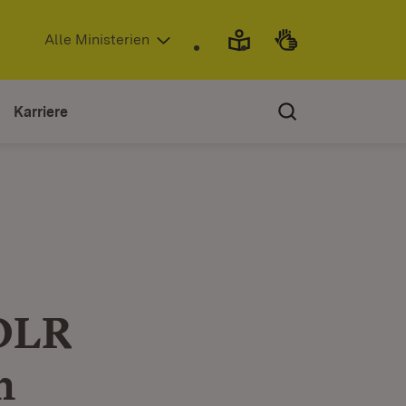
(Öffnet in neuem Fenster)
Alle Ministerien
Karriere
 DLR
n