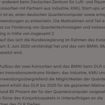
r anderem beim Deutschen Zentrum für Luft- und Raum
onsortien mit Partnern aus Industrie, KMU, Start-ups 
iel ist es, einen deutschen Quantencomputer sowie ent
nwendungen zu entwickeln. Die Maßnahmen sind Teil e
s zur Förderung von Quantentechnologien und insbes
ng in Höhe von insgesamt 2
, auf das sich die Bundesregierung im Rahmen des Konj
 am 3. Juni 2020 verständigt hat und das vom BMWi, 
setzt wird.
 Aufbau der zwei Konsortien wird das BMWi beim DLR 
len Innovationszentrums fördern, das Industrie, KMU un
anwendungsübergreifend die Möglichkeiten der Quant
gesamt erhält das DLR bis 2025 für die geplanten Maß
 Rund 80 Prozent der für den Quantencomputer vorgese
 Sinne des Konjunkturpakets in Unteraufträgen an die
tner des DLR fließen.