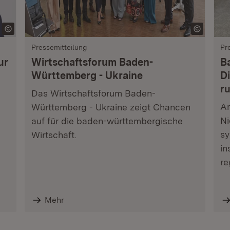
Pressemitteilung
Pr
ur
Wirtschaftsforum Baden-
B
Württemberg - Ukraine
Di
r
Das Wirtschaftsforum Baden-
Am
Württemberg - Ukraine zeigt Chancen
Ni
auf für die baden-württembergische
sy
Wirtschaft.
in
re
Mehr