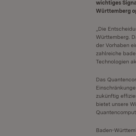
wichtiges Sign
Württemberg op
„Die Entscheidu
Württemberg. Da
der Vorhaben ei
zahlreiche bad
Technologien akt
Das Quantencomp
Einschränkunge
zukünftig effizi
bietet unsere W
Quantencomputin
Baden-Württembe