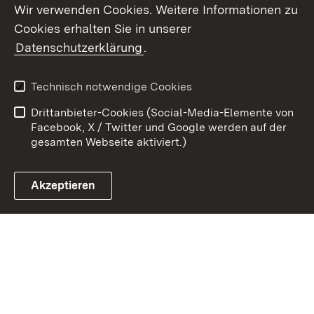
Wir verwenden Cookies. Weitere Informationen zu
Cookies erhalten Sie in unserer
Zum 
Datenschutzerklärung
.
Kontakt
Datenschutz
Benutzungshinweise
Erklärung zur
Technisch notwendige Cookies
Barrierefreiheit
Drittanbieter-Cookies (Social-Media-Elemente von
Impressum
Cookies
Facebook, X / Twitter und Google werden auf der
gesamten Webseite aktiviert.)
Akzeptieren
Link zum Landesportal