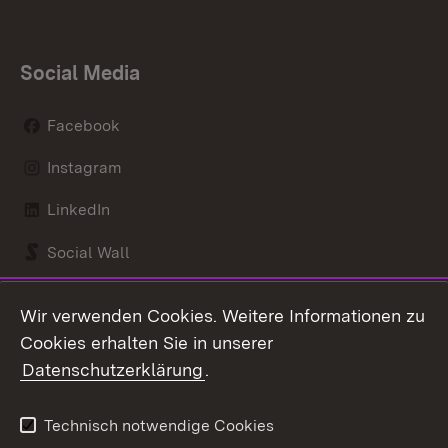
Social Media
Facebook
Instagram
LinkedIn
Social Wall
Youtube
Wir verwenden Cookies. Weitere Informationen zu
Cookies erhalten Sie in unserer
Zum 
Datenschutzerklärung
.
Kontakt
Datenschutz
Benutzungshinweise
Erklärung zur
Technisch notwendige Cookies
Barrierefreiheit