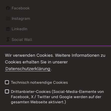
Facebook
Instagram
LinkedIn
Social Wall
Youtube
Wir verwenden Cookies. Weitere Informationen zu
Cookies erhalten Sie in unserer
Zum 
Datenschutzerklärung
.
Kontakt
Datenschutz
Benutzungshinweise
Erklärung zur
Technisch notwendige Cookies
Barrierefreiheit
Drittanbieter-Cookies (Social-Media-Elemente von
Impressum
Cookies
Facebook, X / Twitter und Google werden auf der
gesamten Webseite aktiviert.)