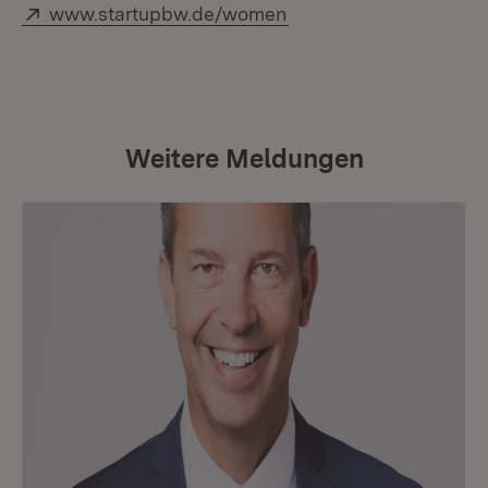
Extern:
(Öffnet in neuem Fenst
www.startupbw.de/women
Weitere Meldungen