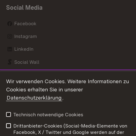
Social Media
Facebook
Instagram
LinkedIn
Social Wall
Youtube
Wir verwenden Cookies. Weitere Informationen zu
Cookies erhalten Sie in unserer
Zum 
Datenschutzerklärung
.
Kontakt
Datenschutz
Benutzungshinweise
Erklärung zur
Technisch notwendige Cookies
Barrierefreiheit
Drittanbieter-Cookies (Social-Media-Elemente von
Impressum
Cookies
Facebook, X / Twitter und Google werden auf der