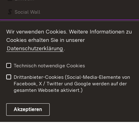
Social Wall
Youtube
Wir verwenden Cookies. Weitere Informationen zu
Cookies erhalten Sie in unserer
Zum 
Datenschutzerklärung
.
Kontakt
Datenschutz
Benutzungshinweise
Erklärung zur
Technisch notwendige Cookies
Barrierefreiheit
Drittanbieter-Cookies (Social-Media-Elemente von
Impressum
Cookies
Facebook, X / Twitter und Google werden auf der
gesamten Webseite aktiviert.)
Akzeptieren
Link zum Landesportal