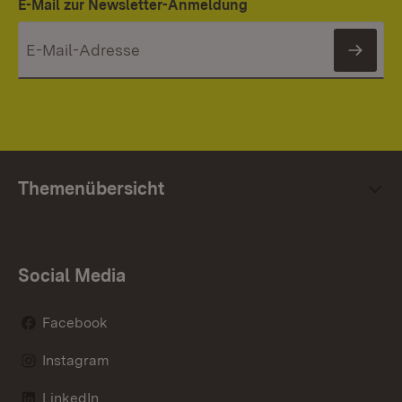
E-Mail zur Newsletter-Anmeldung
News
Themenübersicht
Social Media
Facebook
Instagram
LinkedIn