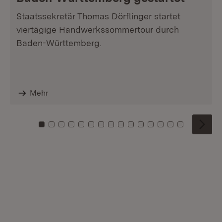
Staatssekretär Thomas Dörflinger startet
viertägige Handwerkssommertour durch
Baden-Württemberg.
Mehr
Zu Kachel: 0
Zu Kachel: 1
Zu Kachel: 2
Zu Kachel: 3
Zu Kachel: 4
Zu Kachel: 5
Zu Kachel: 6
Zu Kachel: 7
Zu Kachel: 8
Zu Kachel: 9
Zu Kachel: 10
Zu Kachel: 11
Zu Kachel: 12
Zu Kachel: 1
Zu Kachel