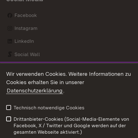
Facebook
Instagram
LinkedIn
Social Wall
Youtube
Wir verwenden Cookies. Weitere Informationen zu
Cookies erhalten Sie in unserer
Zum 
Datenschutzerklärung
.
Kontakt
Datenschutz
Benutzungshinweise
Erklärung zur
Technisch notwendige Cookies
Barrierefreiheit
Drittanbieter-Cookies (Social-Media-Elemente von
Impressum
Cookies
Facebook, X / Twitter und Google werden auf der
gesamten Webseite aktiviert.)