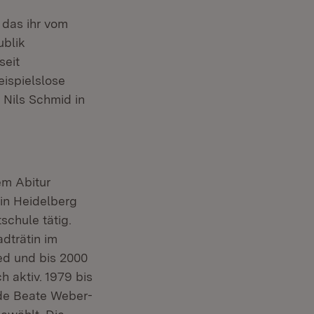
 das ihr vom
ublik
seit
eispielslose
 Nils Schmid in
em Abitur
 in Heidelberg
chule tätig.
dträtin im
ed und bis 2000
h aktiv. 1979 bis
rde Beate Weber-