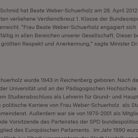
ls Schmid hat Beate Weber-Schuerholz am 28. April 2012
en verliehene Verdienstkreuz 1. Klasse der Bundesrep
rreicht. "Frau Beate Weber-Schuerholz engagiert sich 
fältig in allen Bereichen unserer Gesellschaft. Dieser b
t größten Respekt und Anerkennung," sagte Minister Dr.
huerholz wurde 1943 in Reichenberg geboren. Nach d
n der Universität und an der Pädagogischen Hochschule
m Studienabschluss als Lehrerin für Grund- und Haupts
 politische Karriere von Frau Weber-Schuerholz als Sta
meinderat. Außerdem war sie von 1975-2001 als Mitgli
ende Vorsitzende des Parteirates der SPD bundespolitisc
tglied des Europäischen Parlaments. Im Jahr 1990 wu