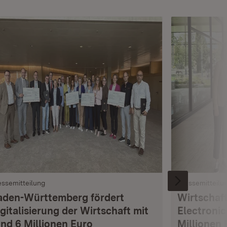
essemitteilung
Pressemitteilu
aden-Württemberg fördert
Wirtschaft
gitalisierung der Wirtschaft mit
Electronic
und 6 Millionen Euro
Millionen 