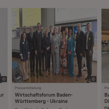
Pressemitteilung
Pr
ur
Wirtschaftsforum Baden-
B
Württemberg - Ukraine
Di
r