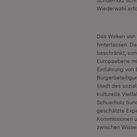
Schuerholz schl
Wiederwahl erfo
Das Wirken von 
hinterlassen. D
beschränkt, son
Europaebene mit
Einführung von 
Bürgerbeteiligun
Stadt des sozia
kulturelle Viel
Schuerholz bunde
geschätzte Expe
Kommissionen un
zwischen Wissen