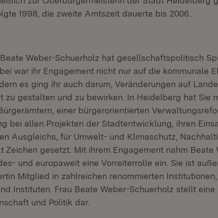
ießlich zur Oberbürgermeisterin der Stadt Heidelberg g
lgte 1998, die zweite Amtszeit dauerte bis 2006.
Beate Weber-Schuerholz hat gesellschaftspolitisch Sp
abei war ihr Engagement nicht nur auf die kommunale 
dern es ging ihr auch darum, Veränderungen auf Land
 zu gestalten und zu bewirken. In Heidelberg hat Sie m
Bürgerämtern, einer bürgerorientierten Verwaltungsrefor
g bei allen Projekten der Stadtentwicklung, ihren Einsa
len Ausgleichs, für Umwelt- und Klimaschutz, Nachhalt
falt Zeichen gesetzt. Mit ihrem Engagement nahm Beate
s- und europaweit eine Vorreiterrolle ein. Sie ist auß
rtin Mitglied in zahlreichen renommierten Institutionen
d Instituten. Frau Beate Weber-Schuerholz stellt eine
schaft und Politik dar.