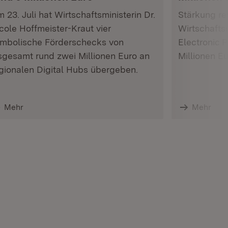
 23. Juli hat Wirtschaftsministerin Dr.
Stärkung res
cole Hoffmeister-Kraut vier
Wirtschafts
mbolische Förderschecks von
Electronic 
sgesamt rund zwei Millionen Euro an
Millionen E
gionalen Digital Hubs übergeben.
Mehr
Mehr