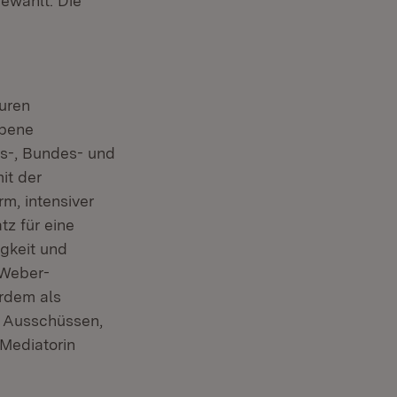
ewählt. Die
uren
Ebene
es-, Bundes- und
it der
m, intensiver
tz für eine
igkeit und
 Weber-
erdem als
, Ausschüssen,
 Mediatorin