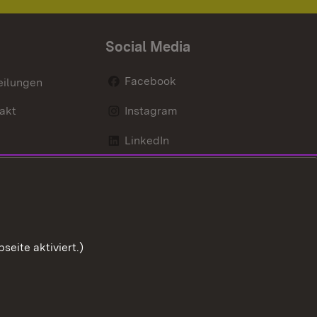
Social Media
Facebook
eilungen
akt
Instagram
LinkedIn
Social Wall
Youtube
eite aktiviert.)
Zum Sei
ng zur Barrierefreiheit
Impressum
Cookies