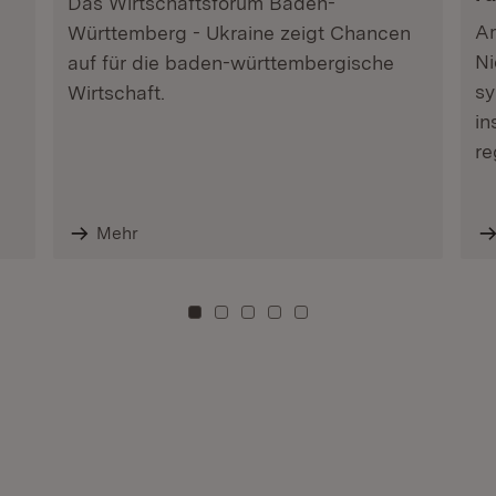
Das Wirtschaftsforum Baden-
Am
Württemberg - Ukraine zeigt Chancen
Ni
auf für die baden-württembergische
sy
Wirtschaft.
in
re
Mehr
Zu Kachel: 0
Zu Kachel: 3
Zu Kachel: 6
Zu Kachel: 9
Zu Kachel: 12