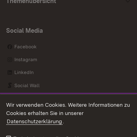
Themenübersicht
Social Media
Facebook
Instagram
LinkedIn
Social Wall
Youtube
Wir verwenden Cookies. Weitere Informationen zu
Cookies erhalten Sie in unserer
Zum 
Datenschutzerklärung
.
Kontakt
Datenschutz
Benutzungshinweise
Erklärung zur