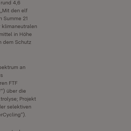
 rund 4,6
„Mit den elf
in Summe 21
 klimaneutralen
ittel in Höhe
en dem Schutz
Spektrum an
es
ren FTF
“) über die
rolyse; Projekt
er selektiven
rCycling“).