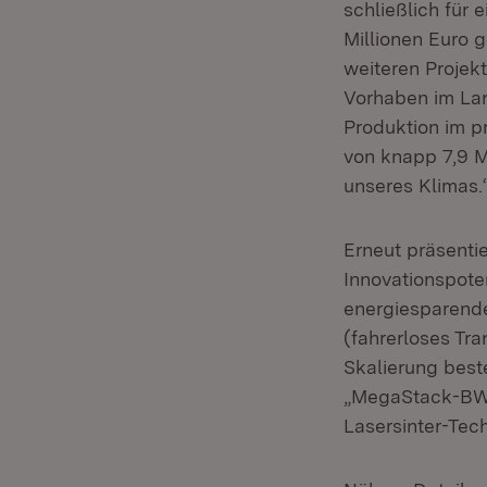
schließlich für 
Millionen Euro g
weiteren Projek
Vorhaben im Lan
Produktion im p
von knapp 7,9 M
unseres Klimas.
Erneut präsenti
Innovationspote
energiesparend
(fahrerloses Tr
Skalierung best
„MegaStack-BW“)
Lasersinter-Tec