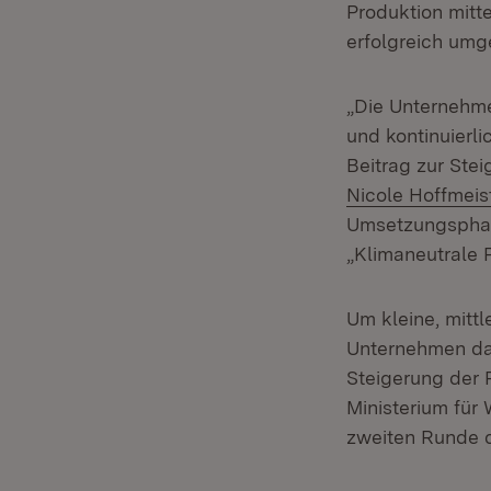
Produktion mitt
erfolgreich umg
„Die Unternehme
und kontinuierli
Beitrag zur Ste
Nicole Hoffmeis
Umsetzungsphas
„Klimaneutrale P
Um kleine, mittl
Unternehmen dab
Steigerung der 
Ministerium für 
zweiten Runde 