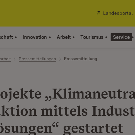
Extern:
Landesportal
schaft
Innovation
Arbeit
Tourismus
Service
arbeit
Pressemitteilungen
Pressemitteilung
rojekte „Klimaneutra
ktion mittels Indust
ösungen“ gestartet