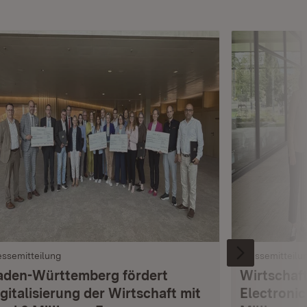
essemitteilung
Pressemitteilu
aden-Württemberg fördert
Wirtschaft
gitalisierung der Wirtschaft mit
Electronic