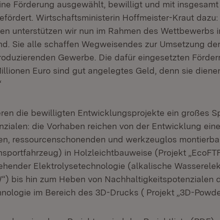
eine Förderung ausgewählt, bewilligt und mit insgesamt
efördert. Wirtschaftsministerin Hoffmeister-Kraut dazu: 
ten unterstützen wir nun im Rahmen des Wettbewerbs 
d. Sie alle schaffen Wegweisendes zur Umsetzung der
roduzierenden Gewerbe. Die dafür eingesetzten Förderm
illionen Euro sind gut angelegtes Geld, denn sie dien
“
eren die bewilligten Entwicklungsprojekte ein großes 
nzialen: die Vorhaben reichen von der Entwicklung ein
en, ressourcenschonenden und werkzeuglos montierba
ansportfahrzeug) in Holzleichtbauweise (Projekt „EcoFTF
ehender Elektrolysetechnologie (alkalische Wasserelekt
 bis hin zum Heben von Nachhaltigkeitspotenzialen d
hnologie im Bereich des 3D-Drucks ( Projekt „3D-Powde