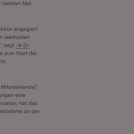
m zweiten Mal
ktion engagiert
en wertvollen
“, sagt
Dr.
us zum Start der
tto
0 Mitarbeitende)
sungen eine
zielen, hat das
 Teilnahme an der