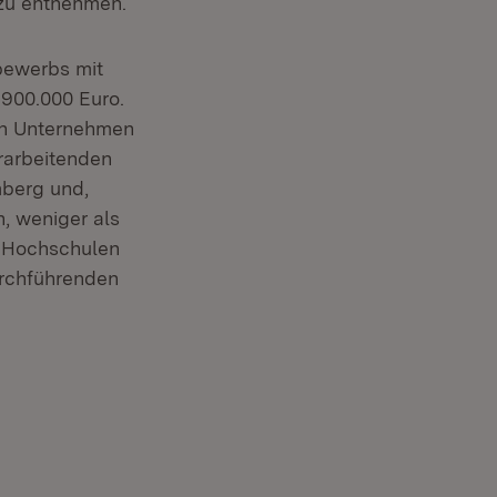
u entnehmen.
bewerbs mit
 900.000 Euro.
den Unternehmen
rarbeitenden
mberg und,
, weniger als
, Hochschulen
urchführenden