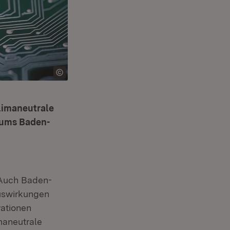
limaneutrale
riums Baden-
. Auch Baden-
uswirkungen
vationen
maneutrale