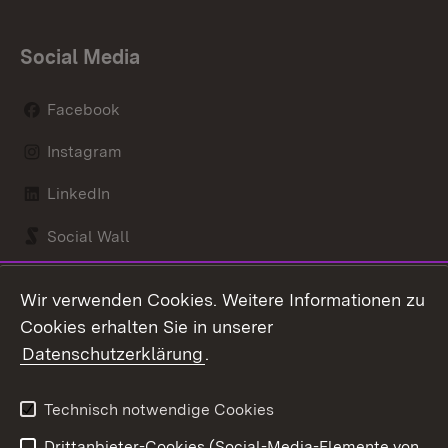
Social Media
Facebook
Instagram
LinkedIn
Social Wall
Youtube
Wir verwenden Cookies. Weitere Informationen zu
Cookies erhalten Sie in unserer
Zum 
Datenschutzerklärung
.
Kontakt
Datenschutz
Benutzungshinweise
Erklärung zur
Technisch notwendige Cookies
Barrierefreiheit
Drittanbieter-Cookies (Social-Media-Elemente von