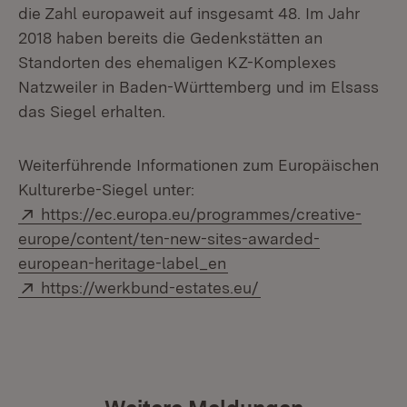
die Zahl europaweit auf insgesamt 48. Im Jahr
2018 haben bereits die Gedenkstätten an
Standorten des ehemaligen KZ-Komplexes
Natzweiler in Baden-Württemberg und im Elsass
das Siegel erhalten.
Weiterführende Informationen zum Europäischen
Kulturerbe-Siegel unter:
Extern:
https://ec.europa.eu/programmes/creative-
europe/content/ten-new-sites-awarded-
(Öffnet in neuem Fenste
european-heritage-label_en
Extern:
(Öffnet in neuem Fe
https://werkbund-estates.eu/