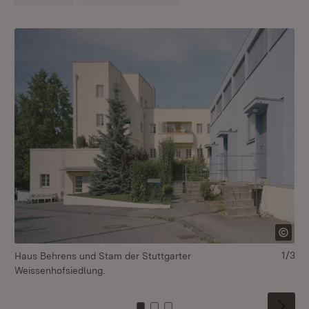
1/3
Haus Behrens und Stam der Stuttgarter
Ha
Weissenhofsiedlung.
We