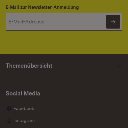
E-Mail zur Newsletter-Anmeldung
News
Themenübersicht
Social Media
Facebook
Instagram