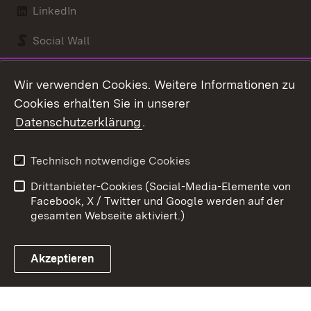
LinkedIn
Social Wall
Youtube
Wir verwenden Cookies. Weitere Informationen zu
Cookies erhalten Sie in unserer
Zum 
Datenschutzerklärung
.
Kontakt
Datenschutz
Benutzungshinweise
Erklärung zur
Technisch notwendige Cookies
Barrierefreiheit
Drittanbieter-Cookies (Social-Media-Elemente von
Impressum
Cookies
Facebook, X / Twitter und Google werden auf der
gesamten Webseite aktiviert.)
Akzeptieren
Link zum Landesportal