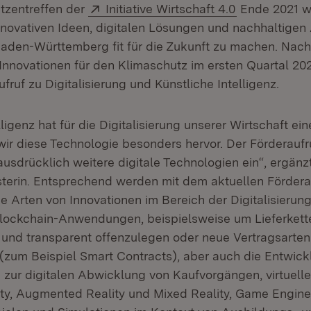
Extern:
(Öffnet in n
itzentreffen der
Initiative Wirtschaft 4.0
Ende 2021 w
nnovativen Ideen, digitalen Lösungen und nachhaltigen
Baden-Württemberg fit für die Zukunft zu machen. Nac
 Innovationen für den Klimaschutz im ersten Quartal 20
fruf zu Digitalisierung und Künstliche Intelligenz.
lligenz hat für die Digitalisierung unserer Wirtschaft ein
ir diese Technologie besonders hervor. Der Förderaufru
usdrücklich weitere digitale Technologien ein“, ergänz
sterin. Entsprechend werden mit dem aktuellen Förderau
 Arten von Innovationen im Bereich der Digitalisierung
lockchain-Anwendungen, beispielsweise um Lieferkett
 und transparent offenzulegen oder neue Vertragsarten
(zum Beispiel Smart Contracts), aber auch die Entwickl
D) zur digitalen Abwicklung von Kaufvorgängen, virtue
lity, Augmented Reality und Mixed Reality, Game Engin