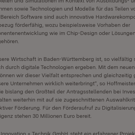
elen und Simulationen im Kontext von Ausbildungs- u
men sowie Technologien und Modelle für das Teilen v
 Bereich Software sind auch innovative Hardwarekomp
sbezug förderfähig, wozu beispielsweise Vorhaben der
entenentwicklung wie im Chip-Design oder Lösungen
ehören.
nsere Wirtschaft in Baden-Württemberg ist, so vielfältig
ch durch digitale Technologien ergeben. Mit dem neuen
nnen wir dieser Vielfalt entsprechen und gleichzeitig 
ere Unternehmen wirklich weiterbringt“, so Hoffmeister
e bislang den Großteil der Antragsstellenden bei Inve
lten weiterhin mit auf sie zugeschnittenen Auswahlkrit
tiver Förderung. Für den Förderaufruf zu Digitalisieru
ligenz stehen 30 Millionen Euro bereit.
(Öffnet in neuem Fenster)
Innovation + Technik GmbH
steht ein erfahrener Projek