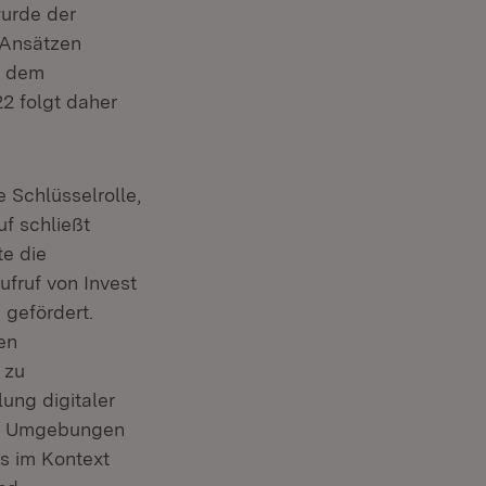
euem Fenster)
urde der
 Ansätzen
h dem
22 folgt daher
e Schlüsselrolle,
f schließt
te die
fruf von Invest
 gefördert.
en
 zu
ung digitaler
lle Umgebungen
es im Kontext