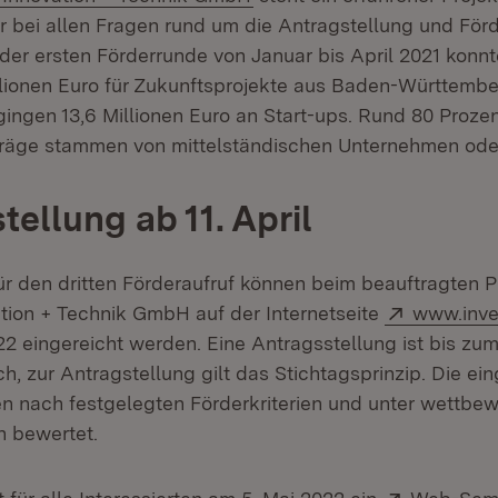
 bei allen Fragen rund um die Antragstellung und För
der ersten Förderrunde von Januar bis April 2021 konnt
llionen Euro für Zukunftsprojekte aus Baden-Württembe
ingen 13,6 Millionen Euro an Start-ups. Rund 80 Prozen
träge stammen von mittelständischen Unternehmen od
tellung ab 11. April
ür den dritten Förderaufruf können beim beauftragten P
Extern:
ion + Technik GmbH auf der Internetseite
www.inve
22 eingereicht werden. Eine Antragsstellung ist bis zum
ch, zur Antragstellung gilt das Stichtagsprinzip. Die ei
 nach festgelegten Förderkriterien und unter wettbew
 bewertet.
Extern: