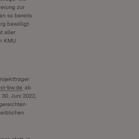
derung zur
en so bereits
rg bewilligt
t aller
er KMU.
rojektträger
(Öffnet in neuem Fenster)
st-bw.de
ab
 30. Juni 2022,
ngereichten
erblichen
(Öffnet in neuem Fenster)