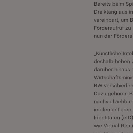
Bereits beim Sp
Dreiklang aus i
vereinbart, um 
Förderaufruf zu
nun der Förderau
„Künstliche Inte
deshalb heben w
darüber hinaus a
Wirtschaftsmini
BW verschiedene
Dazu gehören B
nachvollziehbar
implementieren 
Identitäten (eI
wie Virtual Rea