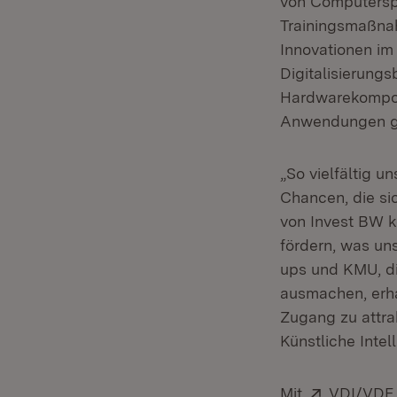
von Computerspi
Trainingsmaßnah
Innovationen im
Digitalisierung
Hardwarekompon
Anwendungen g
„So vielfältig u
Chancen, die si
von Invest BW kö
fördern, was uns
ups und KMU, di
ausmachen, erha
Zugang zu attrak
Künstliche Intel
Extern:
Mit
VDI/VDE 