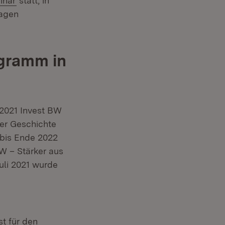
inar
statt, in
ragen
ogramm in
 2021 Invest BW
der Geschichte
 bis Ende 2022
W – Stärker aus
uli 2021 wurde
t für den