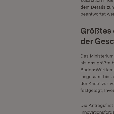
Zusätzlich finde
dem Details zum
beantwortet we
Größtes 
der Gesc
Das Ministerium
als das größte 
Baden-Württembe
insgesamt bis z
der Krise“ zur 
festgelegt, Inv
Die Antragsfrist
Innovationsförd