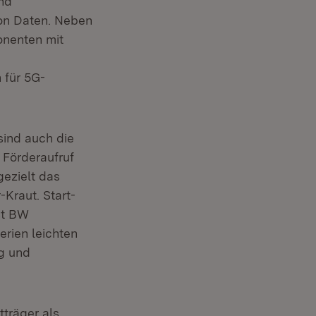
nd
on Daten. Neben
onenten mit
 für 5G-
 sind auch die
 Förderaufruf
gezielt das
-Kraut. Start-
st BW
erien leichten
ng und
tträger als