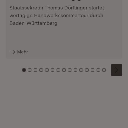
Staatssekretär Thomas Dörflinger startet
viertägige Handwerkssommertour durch
Baden-Württemberg.
Mehr
Zu Kachel: 0
Zu Kachel: 1
Zu Kachel: 2
Zu Kachel: 3
Zu Kachel: 4
Zu Kachel: 5
Zu Kachel: 6
Zu Kachel: 7
Zu Kachel: 8
Zu Kachel: 9
Zu Kachel: 10
Zu Kachel: 11
Zu Kachel: 12
Zu Kachel: 1
Zu Kachel