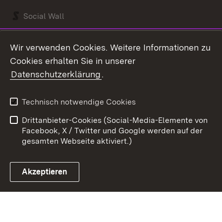
Social Wall
Youtube
Wir verwenden Cookies. Weitere Informationen zu
Cookies erhalten Sie in unserer
Zum 
Datenschutzerklärung
.
Kontakt
Datenschutz
Benutzungshinweise
Erklärung zur
Technisch notwendige Cookies
Barrierefreiheit
Drittanbieter-Cookies (Social-Media-Elemente von
Impressum
Cookies
Facebook, X / Twitter und Google werden auf der
gesamten Webseite aktiviert.)
Akzeptieren
Link zum Landesportal