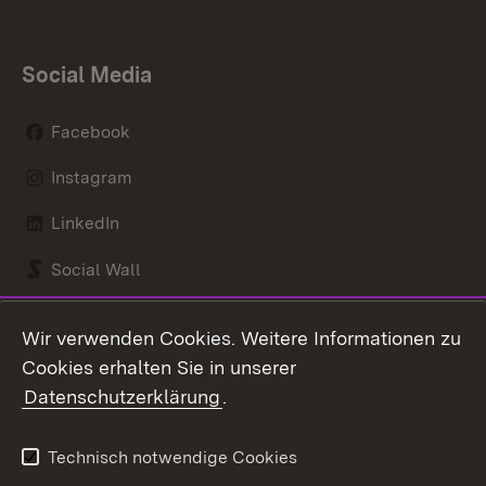
Social Media
Facebook
Instagram
LinkedIn
Social Wall
Youtube
Wir verwenden Cookies. Weitere Informationen zu
Cookies erhalten Sie in unserer
Zum 
Datenschutzerklärung
.
Kontakt
Datenschutz
Benutzungshinweise
Erklärung zur
Technisch notwendige Cookies
Barrierefreiheit