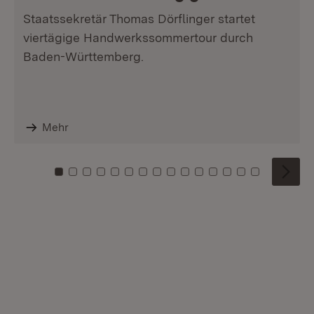
Staatssekretär Thomas Dörflinger startet
viertägige Handwerkssommertour durch
Baden-Württemberg.
Mehr
Zu Kachel: 0
Zu Kachel: 1
Zu Kachel: 2
Zu Kachel: 3
Zu Kachel: 4
Zu Kachel: 5
Zu Kachel: 6
Zu Kachel: 7
Zu Kachel: 8
Zu Kachel: 9
Zu Kachel: 10
Zu Kachel: 11
Zu Kachel: 12
Zu Kachel: 1
Zu Kachel