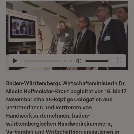
Abspielen
00:00
Abspielen
Mute
Enter
fullsc
Baden-Württembergs Wirtschaftsministerin Dr.
Nicole Hoffmeister-Kraut begleitet von 16. bis 17.
November eine 46-köpfige Delegation aus
Vertreterinnen und Vertretern von
Handwerksunternehmen, baden-
württembergischen Handwerkskammern,
Verbänden und Wirtschaftsorganisationen in