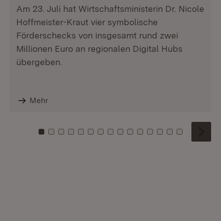
Am 23. Juli hat Wirtschaftsministerin Dr. Nicole
Hoffmeister-Kraut vier symbolische
Förderschecks von insgesamt rund zwei
Millionen Euro an regionalen Digital Hubs
übergeben.
Mehr
Zu Kachel: 0
Zu Kachel: 1
Zu Kachel: 2
Zu Kachel: 3
Zu Kachel: 4
Zu Kachel: 5
Zu Kachel: 6
Zu Kachel: 7
Zu Kachel: 8
Zu Kachel: 9
Zu Kachel: 10
Zu Kachel: 11
Zu Kachel: 12
Zu Kachel: 1
Zu Kachel