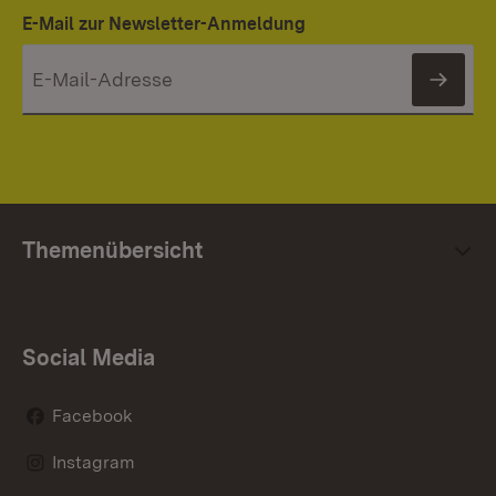
E-Mail zur Newsletter-Anmeldung
News
Themenübersicht
Social Media
Facebook
Instagram