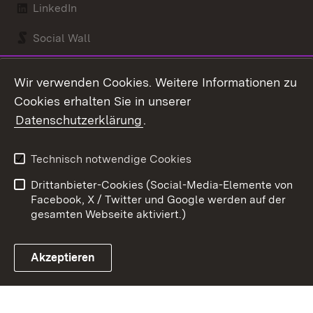
LinkedIn
Social Wall
Youtube
Wir verwenden Cookies. Weitere Informationen zu
Cookies erhalten Sie in unserer
Zum 
Datenschutzerklärung
.
Kontakt
Datenschutz
Benutzungshinweise
Erklärung zur
Technisch notwendige Cookies
Barrierefreiheit
Drittanbieter-Cookies (Social-Media-Elemente von
Impressum
Cookies
Facebook, X / Twitter und Google werden auf der
gesamten Webseite aktiviert.)
Akzeptieren
Link zum Landesportal